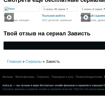
1 сезон, 40 серия
1 сезон, 6 серия
Папа
Пыльная работа
Наемный садовн
2023 драма, комедия
2011 детектив, криминал
2025 триллер, драма
детектив
Твой отзыв на
сериал Зависть
Главная
»
Сериалы
» Зависть
Фильмы
Мультфильмы
Сериалы
Передачи и шоу
Правообладателям
rezka.ac — мы лучшие в мире бесплатных онлайн фильмов и сериалов в хорошем H
Смотреть фильмы и сериалы онлайн в хорошем качестве 720p hd и без регистрации