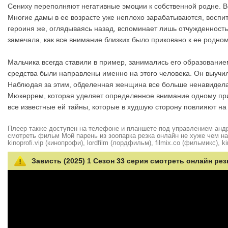
Сениху переполняют негативные эмоции к собственной родне. Вед
Многие дамы в ее возрасте уже неплохо зарабатываются, воспит
героиня же, оглядываясь назад, вспоминает лишь отчужденность
замечала, как все внимание близких было приковано к ее родном
Мальчика всегда ставили в пример, занимались его образовани
средства были направлены именно на этого человека. Он выуч
Наблюдая за этим, обделенная женщина все больше ненавидела 
Мюкеррем, которая уделяет определенное внимание одному прив
все известные ей тайны, которые в худшую сторону повлияют на
Плеер также доступен на телефоне и планшете под управлением андро
смотреть фильм Мой парень из зоопарка резка онлайн не хуже чем на hd
kinoprofi.vip (кинопрофи), lordfilm (лордфильм), filmix.co (фильмикс), ki
Зависть (2025) 1 Сезон 33 серия смотреть онлайн рез