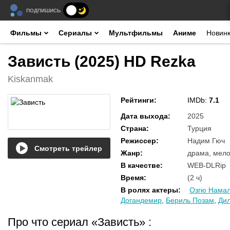
ПОДПИШИСЬ
Фильмы
Сериалы
Мультфильмы
Аниме
Новин
Зависть (2025) HD Rezka
Kiskanmak
Рейтинги
:
IMDb:
7.1
Дата выхода
:
2025
Страна
:
Турция
Режиссер
:
Надим Гюч
Смотреть трейлер
Жанр
:
драма, мел
В качестве
:
WEB-DLRip
Время
:
(2 ч)
В ролях актеры
:
Озгю Нама
Догандемир
,
Бериль Позам
,
Ди
Про что сериал «Зависть»
: