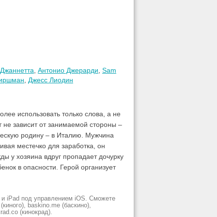
 Джаннетта
,
Антонио Джерарди
,
Sam
Хиршман
,
Джесс Лиодин
олее использовать только слова, а не
т не зависит от занимаемой стороны –
ческую родину – в Италию. Мужчина
ивая местечко для заработка, он
ды у хозяина вдруг пропадает дочурку
енок в опасности. Герой организует
 и iPad под управлением iOS. Сможете
киного), baskino.me (баскино),
krad.сo (кинокрад).