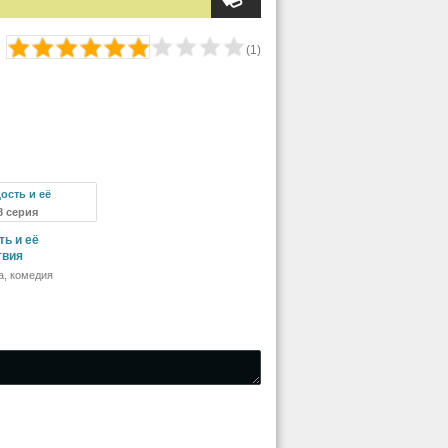
(
1
)
8 серия
ь и её
твия
а, комедия