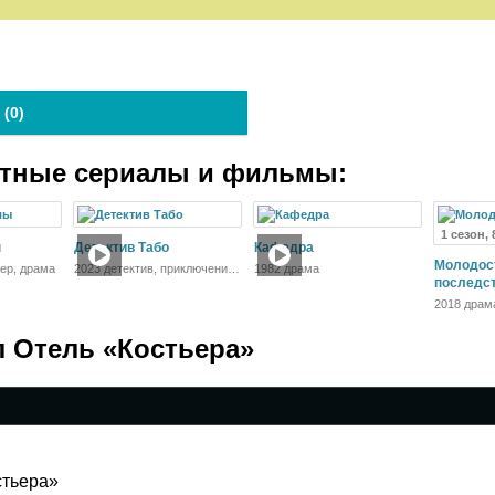
 (
0
)
атные сериалы и фильмы:
1 сезон, 
ы
Детектив Табо
Кафедра
Молодост
лер, драма
2023 детектив, приключения,
1982 драма
семейный
последс
2018 драм
л Отель «Костьера»
стьера»