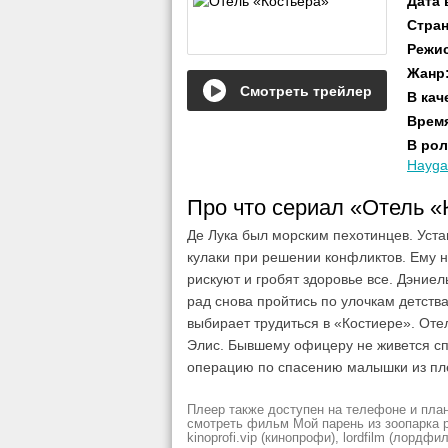
Дата
Стра
Режи
Жанр
Смотреть трейлер
В кач
Врем
В рол
Hayga
Про что сериал «Отель 
Де Лука был морским пехотинцев. Устав
кулаки при решении конфликтов. Ему н
рискуют и гробят здоровье все. Дэние
рад снова пройтись по улочкам детств
выбирает трудиться в «Костиере». Оте
Элис. Бывшему офицеру не живется спо
операцию по спасению малышки из пл
Плеер также доступен на телефоне и план
смотреть фильм Мой парень из зоопарка рез
kinoprofi.vip (кинопрофи), lordfilm (лордфил