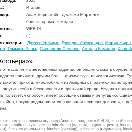
 выхода
:
2025
на
:
Италия
ссер
:
Адам Бернштейн, Джакомо Мартелли
:
боевик, драма, комедия
естве
:
WEB-DL
я
:
(-)
ях актеры
:
Джесси Уильямс
,
Джордан Александра
,
Мария Кьяра
rth
,
Томмазо Раньо
,
Пьерпаоло Споллон
,
Аманда Кампана
,
Хлоя 
«Костьера»»
:
 от насилия и ответственных заданий, он решил сложить оружие, б
адоело причинять другим боль – физическую, психологическую. Ту
ль захотел приюта, миролюбия, и из Америки отправился на истори
а, ощутить себя в безопасности и привычной среде. Недолго подыск
ль пользуется спросом, имеет хорошие отзывы и репутацию. Однаж
койно, покуда рядом творится вопиющая несправедливость, а реб
ена.
шете под управлением андроид (Android с поддержкой HLS), и на iPhone
ка онлайн не хуже чем на hdrezka.ag (хдрезка, шдрезка, резка), kinogo (
ьм), filmix.co (фильмикс), kinobar (кинобар), gidonline.io (гидонлайн), kino