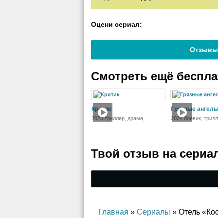
Оцени сериал:
Отзывы
Смотреть ещё беспл
Критик
Грязные ангел
2023 триллер, драма,
2024 боевик, трил
криминал, детектив
Твой отзыв на
сериа
Главная
»
Сериалы
» Отель «Ко