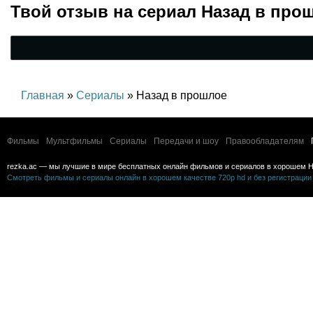
комедия, приключения,
Твой отзыв на
сериал Назад в про
семейный
Главная
»
Сериалы
» Назад в прошлое
Фильмы
Мультфильмы
Сериалы
Передачи и шоу
Правообладателям
rezka.ac — мы лучшие в мире бесплатных онлайн фильмов и сериалов в хорошем H
Смотреть фильмы и сериалы онлайн в хорошем качестве 720p hd и без регистрации