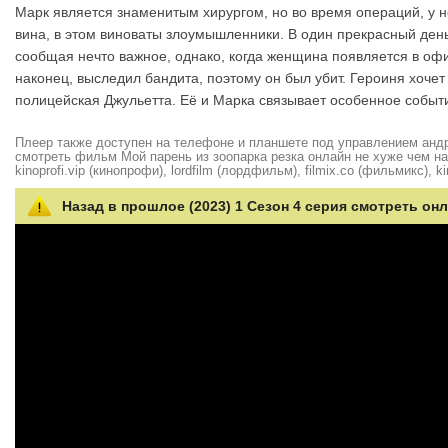
Марк является знаменитым хирургом, но во время операций, у не
вина, в этом виноваты злоумышленники. В один прекрасный день
сообщая нечто важное, однако, когда женщина появляется в оф
наконец, выследил бандита, поэтому он был убит. Героиня хочет
полицейская Джульетта. Её и Марка связывает особенное событи
Плеер также доступен на телефоне и планшете под управлением андро
смотреть фильм Мой парень из зоопарка резка онлайн не хуже чем на hd
kinoprofi.vip (кинопрофи), lordfilm (лордфильм), filmix.co (фильмикс), ki
Назад в прошлое (2023) 1 Сезон 4 серия смотреть онл