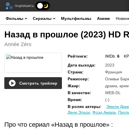
ПОДПИШИСЬ
Фильмы
Сериалы
Мультфильмы
Аниме
Новин
Назад в прошлое (2023) HD 
Année Zéro
Рейтинги
:
IMDb:
6
KP
Дата выхода
:
2023
Страна
:
Франция
Режиссер
:
Оливье Бар
Смотреть трейлер
Жанр
:
драма, кри
В качестве
:
WEB-DL
Время
:
(-)
В ролях актеры
:
Эмили Дек
Дени Эльон
,
Фоэд Амара
,
Паул
Про что сериал «Назад в прошлое»
: