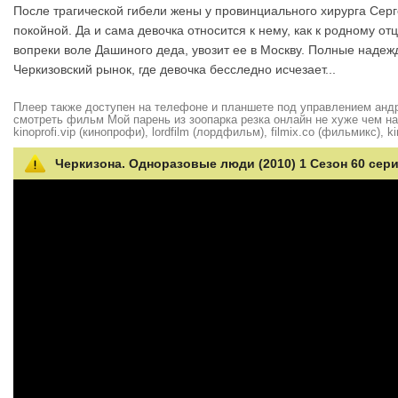
После трагической гибели жены у провинциального хирурга Серг
покойной. Да и сама девочка относится к нему, как к родному от
вопреки воле Дашиного деда, увозит ее в Москву. Полные надеж
Черкизовский рынок, где девочка бесследно исчезает...
Плеер также доступен на телефоне и планшете под управлением андро
смотреть фильм Мой парень из зоопарка резка онлайн не хуже чем на hd
kinoprofi.vip (кинопрофи), lordfilm (лордфильм), filmix.co (фильмикс), ki
Черкизона. Одноразовые люди (2010) 1 Сезон 60 сер