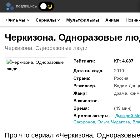
ПОДПИШИСЬ
Фильмы
Сериалы
Мультфильмы
Аниме
Новин
Черкизона. Одноразовые люд
Черкизона. Одноразовые люди
Рейтинги
:
KP:
4.687
Дата выхода
:
2010
Страна
:
Россия
Режиссер
:
Вадим Данци
Жанр
:
драма, кри
В качестве
:
Время
:
(49 мин)
В ролях актеры
:
Дмитрий М
Сафронов
,
Ольга Чудакова
,
Вла
Про что сериал «Черкизона. Одноразовы