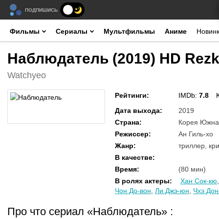
ПОДПИШИСЬ
Фильмы
Сериалы
Мультфильмы
Аниме
Новин
Наблюдатель (2019) HD Rez
Watchyeo
Рейтинги
:
IMDb:
7.8
Дата выхода
:
2019
Страна
:
Корея Южна
Режиссер
:
Ан Гиль-хо
Жанр
:
триллер, кр
В качестве
:
Время
:
(80 мин)
В ролях актеры
:
Хан Сок-кю
Чон До-вон
,
Ли Джэ-юн
,
Чхэ Дон
Про что сериал «Наблюдатель»
: