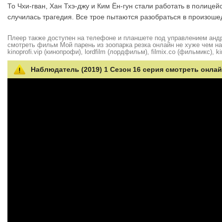
То Чхи-гван, Хан Тхэ-джу и Ким Ён-гун стали работать в полицей
случилась трагедия. Все трое пытаются разобраться в произош
Плеер также доступен на телефоне и планшете под управлением андро
смотреть фильм Мой парень из зоопарка резка онлайн не хуже чем на hd
kinoprofi.vip (кинопрофи), lordfilm (лордфильм), filmix.co (фильмикс), ki
Наблюдатель (2019) 1 Сезон 16 серия смотреть онлай