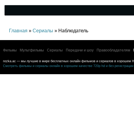
Главная
»
Сериалы
» Наблюдатель
Фильмы
Мультфильмы
Сериалы
Передачи и шоу
Правообладателям
rezka.ac — мы лучшие в мире бесплатных онлайн фильмов и сериалов в хорошем H
Смотреть фильмы и сериалы онлайн в хорошем качестве 720p hd и без регистрации