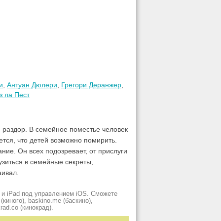
и
,
Антуан Дюлери
,
Грегори Деранжер
,
з ла Пест
 раздор. В семейное поместье человек
ется, что детей возможно помирить.
ие. Он всех подозревает, от прислуги
узиться в семейные секреты,
аивал.
 и iPad под управлением iOS. Сможете
киного), baskino.me (баскино),
krad.сo (кинокрад).