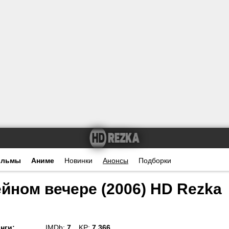
ильмы
Аниме
Новинки
Анонсы
Подборки
йном вечере (2006) HD Rezka
нги
:
IMDb:
7
KP:
7.366