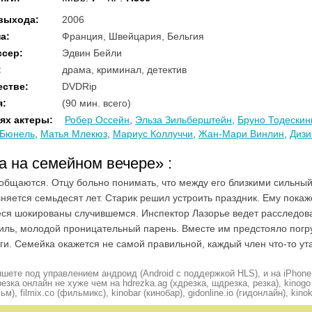
 выхода
:
2006
на
:
Франция, Швейцария, Бельгия
ссер
:
Эдвин Бейли
:
драма, криминал, детектив
естве
:
DVDRip
я
:
(90 мин. всего)
ях актеры
:
Робер Оссейн
,
Эльза Зильберштейн
,
Бруно Тодескин
 Бюнель
,
Матья Млекюз
,
Мариус Коллуччи
,
Жан-Мари Винлин
,
Дизи
ва на семейном вечере»
:
общаются. Отцу больно понимать, что между его близкими сильный
лняется семьдесят лет. Старик решил устроить праздник. Ему покаж
ся шокированы случившемся. Инспектор Лазорье ведет расследован
миль, молодой проницательный парень. Вместе им предстояло погр
и. Семейка окажется не самой правильной, каждый член что-то ут
шете под управлением андроид (Android с поддержкой HLS), и на iPhone
ка онлайн не хуже чем на hdrezka.ag (хдрезка, шдрезка, резка), kinogo (
ьм), filmix.co (фильмикс), kinobar (кинобар), gidonline.io (гидонлайн), kino