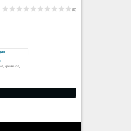
(
0
)
н
кл, криминал,
 драма, комедия