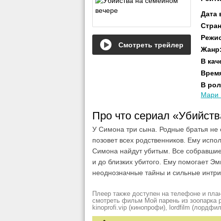
Дата
Стра
Режи
Смотреть трейлер
Жанр
В кач
Врем
В рол
Мари
Про что сериал «Убийст
У Симона три сына. Родные братья не 
позовет всех родственников. Ему испо
Симона найдут убитым. Все собравшие
и до близких убитого. Ему помогает Э
неоднозначные тайны и сильные интриг
Плеер также доступен на телефоне и план
смотреть фильм Мой парень из зоопарка рез
kinoprofi.vip (кинопрофи), lordfilm (лордфил