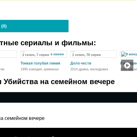
 (
0
)
атные сериалы и фильмы:
2 сезон, 7 серия
1 сезон, 76 серия
Тонкая голубая линия
Дело чести
8 женщи
тив
1995 комедия, криминал
2014 драма, мелодрама
2001 мюзи
детектив,
л Убийства на семейном вечере
на семейном вечере