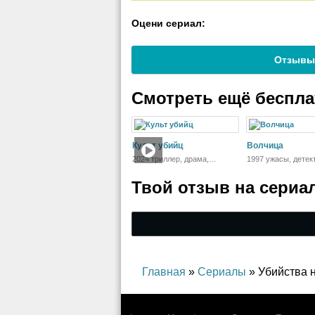
Оцени сериал:
Отзывы
Смотреть ещё беспл
Культ убийц
Волчица
2024 триллер, драма,
1997 ужасы, детек
криминал, детектив,
приключения
Твой отзыв на
сериа
Главная
»
Сериалы
» Убийства 