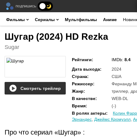
ПОДПИШИСЬ
Фильмы
Сериалы
Мультфильмы
Аниме
Новин
Шугар (2024) HD Rezka
Sugar
Рейтинги
:
IMDb:
8.4
Дата выхода
:
2024
Страна
:
США
Режиссер
:
Фернанду М
Смотреть трейлер
Жанр
:
триллер, др
В качестве
:
WEB-DL
Время
:
(-)
В ролях актеры
:
Колин Фар
Эрнандес
,
Джеймс Кромуэлл
,
А
Про что сериал «Шугар»
: