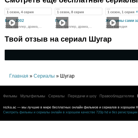
1 сезон, 4 серия
1 сезон, 8 серия
1 сезон, 1 серия
Бали 2002
Приют
Женщины сами за
2022 триллер, драма,
2023 триллер, драма,
2023 комедия
история
криминал, детектив
Твой отзыв на
сериал Шугар
Главная
»
Сериалы
» Шугар
Фильмы
Мультфильмы
Сериалы
Передачи и шоу
Правообладателям
rezka.ac — мы лучшие в мире бесплатных онлайн фильмов и сериалов в хорошем H
Смотреть фильмы и сериалы онлайн в хорошем качестве 720p hd и без регистрации