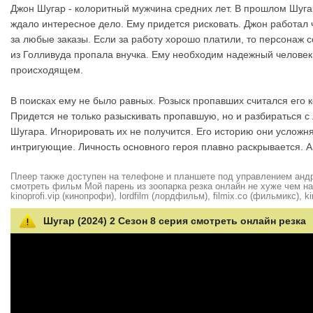
Джон Шугар - колоритный мужчина средних лет. В прошлом Шуга
ждало интересное дело. Ему придется рисковать. Джон работал
за любые заказы. Если за работу хорошо платили, то персонаж 
из Голливуда пропала внучка. Ему необходим надежный человек.
происходящем.
В поисках ему не было равных. Розыск пропавших считался его к
Придется не только разыскивать пропавшую, но и разбираться 
Шугара. Игнорировать их не получится. Его историю они усложн
интригующие. Личность основного героя плавно раскрывается.
Плеер также доступен на телефоне и планшете под управлением андро
смотреть фильм Мой парень из зоопарка резка онлайн не хуже чем на hd
kinoprofi.vip (кинопрофи), lordfilm (лордфильм), filmix.co (фильмикс), ki
Шугар (2024) 2 Сезон 8 серия смотреть онлайн резка