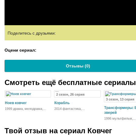
Поделитесь с друзьями:
Оцени сериал:
Отзывы (
0
)
Смотреть ещё бесплатные сериал
2 сезон, 26 серия
3 сезон, 13 серия
Ноев ковчег
Корабль
Трансформеры: 
1999 драма, мелодрама,
2014 фантастика,
приключения
приключения, мелодрама
зверей
1996 мультфильм,
фантастика, боевик
Твой отзыв на
сериал Ковчег