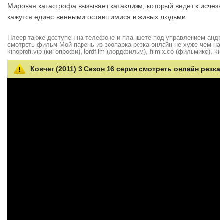
Мировая катастрофа вызывает катаклизм, который ведет к исчез
кажутся единственными оставшимися в живых людьми.
Плеер также доступен на телефоне и планшете под управлением андро
смотреть фильм Мой парень из зоопарка резка онлайн не хуже чем на hd
kinoprofi.vip (кинопрофи), lordfilm (лордфильм), filmix.co (фильмикс), ki
Ковчег (2011) 3 Сезон 16 серия смотреть онлайн резка