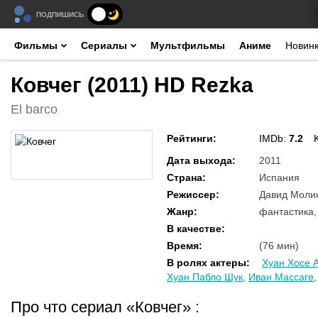
ПОДПИШИСЬ
Фильмы
Сериалы
Мультфильмы
Аниме
Новин
Ковчег (2011) HD Rezka
El barco
Рейтинги
:
IMDb:
7.2
Дата выхода
:
2011
Страна
:
Испания
Режиссер
:
Давид Молин
Жанр
:
фантастика,
В качестве
:
Время
:
(76 мин)
В ролях актеры
:
Хуан Хосе 
Хуан Пабло Шук
,
Иван Массаге
Про что сериал «Ковчег»
: