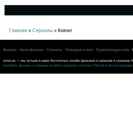
Главная
»
Сериалы
» Ковчег
Фильмы
Мультфильмы
Сериалы
Передачи и шоу
Правообладателям
rezka.ac — мы лучшие в мире бесплатных онлайн фильмов и сериалов в хорошем H
Смотреть фильмы и сериалы онлайн в хорошем качестве 720p hd и без регистрации