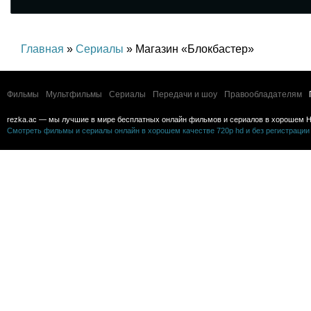
Главная
»
Сериалы
» Магазин «Блокбастер»
Фильмы
Мультфильмы
Сериалы
Передачи и шоу
Правообладателям
rezka.ac — мы лучшие в мире бесплатных онлайн фильмов и сериалов в хорошем H
Смотреть фильмы и сериалы онлайн в хорошем качестве 720p hd и без регистрации