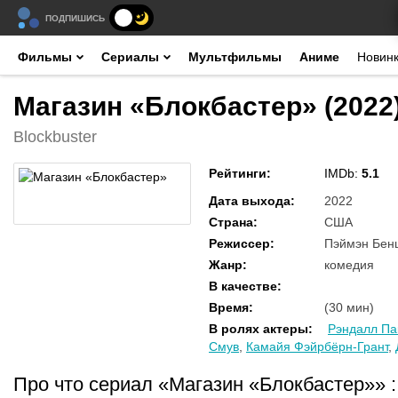
ПОДПИШИСЬ
Фильмы
Сериалы
Мультфильмы
Аниме
Новин
Магазин «Блокбастер» (2022
Blockbuster
Рейтинги
:
IMDb:
5.1
Дата выхода
:
2022
Страна
:
США
Режиссер
:
Пэймэн Бенц
Жанр
:
комедия
В качестве
:
Время
:
(30 мин)
В ролях актеры
:
Рэндалл Па
Смув
,
Камайя Фэйрбёрн-Грант
,
Про что сериал «Магазин «Блокбастер»»
: