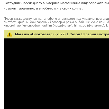
Сотрудники последнего в Америке магазинчика видеопроката пы
новыми Тарантино, и влюбляются в своих коллег.
Плеер также доступен на телефоне и планшете под управлением андро
смотреть фильм Мой парень из зоопарка резка онлайн не хуже чем на hd
kinoprofi.vip (кинопрофи), lordfilm (лордфильм), filmix.co (фильмикс), ki
Магазин «Блокбастер» (2022) 1 Сезон 10 серия смотр