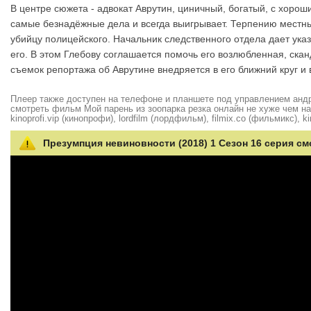
В центре сюжета - адвокат Аврутин, циничный, богатый, с хоро
самые безнадёжные дела и всегда выигрывает. Терпению местных
убийцу полицейского. Начальник следственного отдела дает ука
его. В этом Глебову соглашается помочь его возлюбленная, ск
съемок репортажа об Аврутине внедряется в его ближний круг и
Плеер также доступен на телефоне и планшете под управлением андро
смотреть фильм Мой парень из зоопарка резка онлайн не хуже чем на hd
kinoprofi.vip (кинопрофи), lordfilm (лордфильм), filmix.co (фильмикс), ki
Презумпция невиновности (2018) 1 Сезон 16 серия см