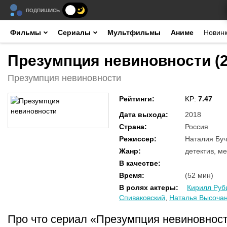
ПОДПИШИСЬ
Фильмы
Сериалы
Мультфильмы
Аниме
Новин
Презумпция невиновности (2
Презумпция невиновности
Рейтинги
:
KP:
7.47
Дата выхода
:
2018
Страна
:
Россия
Режиссер
:
Наталия Бу
Жанр
:
детектив, м
В качестве
:
Время
:
(52 мин)
В ролях актеры
:
Кирилл Руб
Спиваковский
,
Наталья Высоча
Про что сериал «Презумпция невиновнос