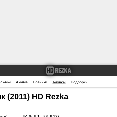
ильмы
Аниме
Новинки
Анонсы
Подборки
к (2011) HD Rezka
нги
:
IMDb:
8.1
KP:
8.327