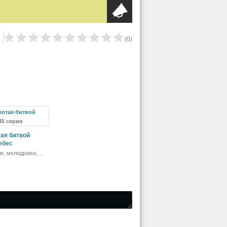
(
0
)
 45 серия
ая битвой
ебес
ик, мелодрама,