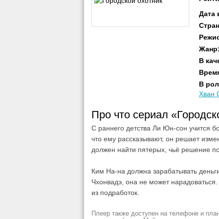
Дата
Стра
Режи
Жанр
В кач
Врем
В рол
Хван 
Про что сериал «Городск
С раннего детства Ли Юн-сон учится бо
что ему рассказывают, он решает измени
должен найти пятерых, чьё решение по
Ким На-на должна зарабатывать деньги 
Чхонвадэ, она не может нарадоваться. 
из подработок.
Плеер также доступен на телефоне и план