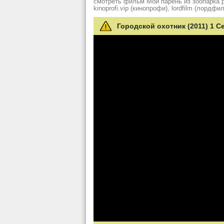
смотреть фильм Мой парень из зоопарка рез
kinoprofi.vip (кинопрофи), lordfilm (лордфил
Городской охотник (2011) 1 С