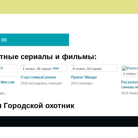
 (
0
)
атные сериалы и фильмы:
1 сезон, 16 серия
6 сезон, 10 серия
1 сезон,
Счастливый роман
Проект Минди
: Миссия
Расколот
2016 мелодрама, комедия
2012 комедия
синева н
дия,
2018 боев
фэнтези
л Городской охотник