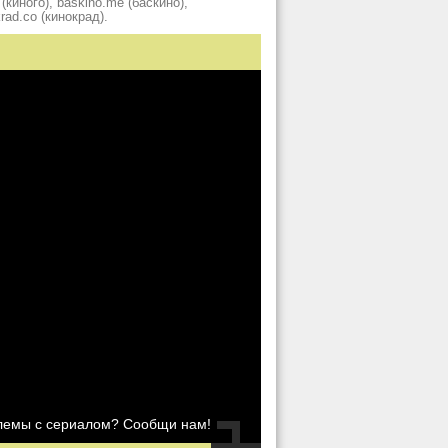
киного), baskino.me (баскино),
krad.сo (кинокрад).
блемы с сериалом? Сообщи нам!