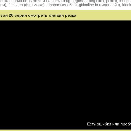
ка онлайн не хуже чем на hdrezka.ag (хдрезка, шдрезка, резка), kinogo (
ьм), filmix.co (фильмикс), kinobar (кинобар), gidonline.io (гидонлайн), kino
езон 20 серия смотреть онлайн резка
Есть ошибки или про