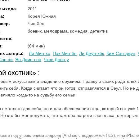
 выхода
:
2011
на
:
Корея Южная
ссер
:
Чин Хёк
:
боевик, мелодрама, комедия, детектив
естве
:
я
:
(64 мин)
ях актеры
:
Ли Мин-хо
,
Пак Мин-ён
,
Ли Джун-хёк
,
Ким Сан-джун
,
Сон-хи
,
Ян Джин-сон
,
Чхве Джон-у
ой охотник»
:
евым искусствам и владению оружием. Правду о своих родителях он 
ть себя. Когда считает, что он готов, отправляется в Сеул. Но не д
влияло когда-то на судьбу его семьи.
не только для себя, но и для обеспечения отца, который вот уже 1
Но кто бы мог подумать, что там она встретит ловеласа, с которы
шете под управлением андроид (Android с поддержкой HLS), и на iPhone