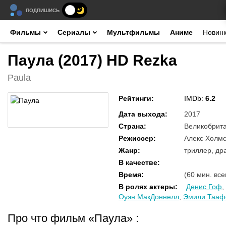
ПОДПИШИСЬ
Фильмы
Сериалы
Мультфильмы
Аниме
Новин
Паула (2017) HD Rezka
Paula
Рейтинги
:
IMDb:
6.2
Дата выхода
:
2017
Страна
:
Великобрит
Режиссер
:
Алекс Холм
Жанр
:
триллер, др
В качестве
:
Время
:
(60 мин. все
В ролях актеры
:
Денис Гоф
,
Оуэн МакДоннелл
,
Эмили Таа
Про что фильм «Паула»
: