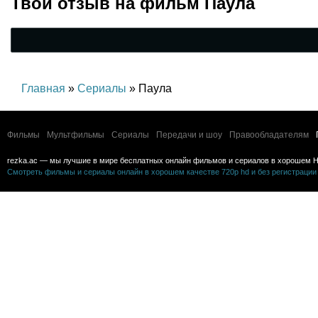
Твой отзыв на
фильм Паула
Главная
»
Сериалы
» Паула
Фильмы
Мультфильмы
Сериалы
Передачи и шоу
Правообладателям
rezka.ac — мы лучшие в мире бесплатных онлайн фильмов и сериалов в хорошем H
Смотреть фильмы и сериалы онлайн в хорошем качестве 720p hd и без регистрации