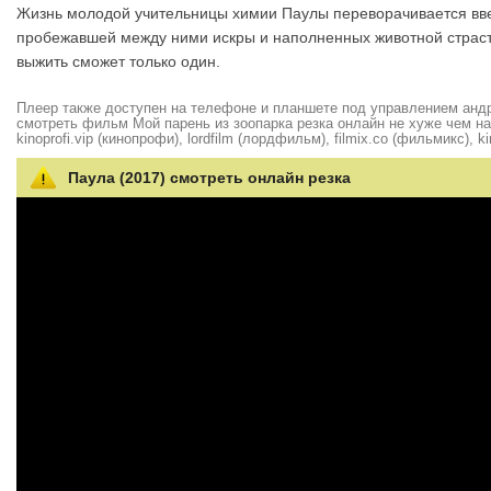
Жизнь молодой учительницы химии Паулы переворачивается вве
пробежавшей между ними искры и наполненных животной страст
выжить сможет только один.
Плеер также доступен на телефоне и планшете под управлением андро
смотреть фильм Мой парень из зоопарка резка онлайн не хуже чем на hd
kinoprofi.vip (кинопрофи), lordfilm (лордфильм), filmix.co (фильмикс), ki
Паула (2017) смотреть онлайн резка