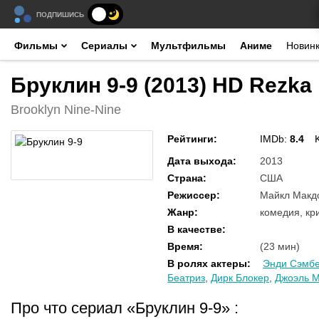
ПОДПИШИСЬ
Фильмы
Сериалы
Мультфильмы
Аниме
Новин
Бруклин 9-9 (2013) HD Rezka
Brooklyn Nine-Nine
Рейтинги
:
IMDb:
8.4
Дата выхода
:
2013
Страна
:
США
Режиссер
:
Майкл Макдо
Жанр
:
комедия, кр
В качестве
:
Время
:
(23 мин)
В ролях актеры
:
Энди Сэмбе
Беатриз
,
Дирк Блокер
,
Джоэль 
Про что сериал «Бруклин 9-9»
: