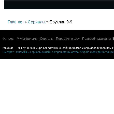
Главная
»
Сериалы
» Бруклин 9-9
Фильмы
Мультфильмы
Сериалы
Передачи и шоу
Правообладателям
rezka.ac — мы лучшие в мире бесплатных онлайн фильмов и сериалов в хорошем H
Смотреть фильмы и сериалы онлайн в хорошем качестве 720p hd и без регистрации