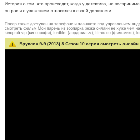
История о том, что происходит, когда у детектива, не восприни
он рос и с уважением относился к своей должности.
Плеер также доступен на телефоне и планшете под управлением андро
смотреть фильм Мой парень из зоопарка резка онлайн не хуже чем на hd
kinoprofi.vip (кинопрофи), lordfilm (лордфильм), filmix.co (фильмикс), ki
Бруклин 9-9 (2013) 8 Сезон 10 серия смотреть онлайн