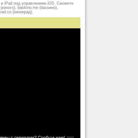
 и iPad под управлением iOS. Сможете
киного), baskino.me (баскино),
krad.сo (кинокрад).
блемы с сериалом? Сообщи нам!