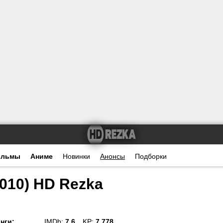
ильмы
Аниме
Новинки
Анонсы
Подборки
010) HD Rezka
нги
:
IMDb:
7.6
KP:
7.778