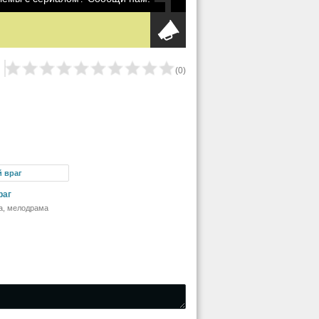
(
0
)
раг
а, мелодрама