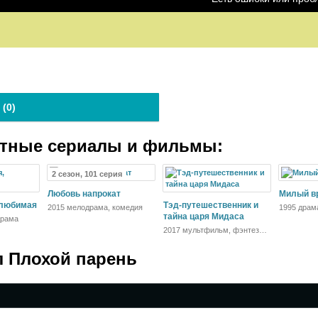
 (
0
)
атные сериалы и фильмы:
2 сезон, 101 серия
Любовь напрокат
Милый в
 любимая
Тэд-путешественник и
2015 мелодрама, комедия
1995 драм
тайна царя Мидаса
драма
2017 мультфильм, фэнтези,
комедия, приключения,
семейный
л Плохой парень