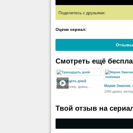
Поделитесь с друзьями:
Оцени сериал:
Отзывы
Смотреть ещё беспл
Тринадцать дней
Мария Эмилия,
2000 триллер, драма,
история
1999 драма, мело
Твой отзыв на
сериа