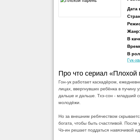
Дата
Стра
Режи
Жанр
В кач
Врем
В рол
Гук-х
Про что сериал «Плохой
Гон-ук работает каскадёром, ежедневн
лицах, ввергнувших ребёнка в пучину у
дальше и дальше. Тхэ-сон - младший 
молодёжи.
Но за внешним ребячеством скрывается
богата, чтобы быть счастливой. После
Чэ-ин решает поддаться навязчивой ид