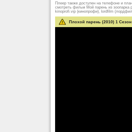
Плеер также доступен на телефоне и план
смотреть фильм Мой парень из зоопарка рез
kinoprofi.vip (кинопрофи), lordfilm (лордфил
Плохой парень (2010) 1 Сезон