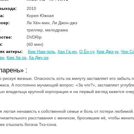
 выхода
:
2010
на
:
Корея Южная
ссер
:
Ли Хён-мин, Ли Джон-джэ
:
триллер, мелодрама
естве
:
DVDRip
я
:
(60 мин)
ях актеры
:
Ким Нам-гиль
,
Хан Га-ин
,
О Ён-су
,
Ким Джэ-ук
,
Чон С
ван
,
Ким Хе-ок
,
Ха Джу-хи
 парень»
:
о рискуя жизнью. Опасность хоть на минуту заставляет его забыть 
жаса. А постоянно мучающий вопрос: «За что?», заставляет углубл
сын владельца крупной корпорации и на первый взгляд кажется оч
 лютая ненависть к собственной семье и боль от потери любимой.
 унизительного расставания с женихом, бросившим её, чтобы женит
ее отыскать богача Тхэ-сона.