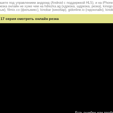
шете под управлением андроид (Android с поддержкой HLS), и на iPhone
ка онлайн не хуже чем на hdrezka.ag (хдрезка, шдрезка, резка), kinogo (
ьм), filmix.co (фильмикс), kinobar (кинобар), gidonline.io (гидонлайн), kino
 17 серия смотреть онлайн резка
Есть ошибки или про