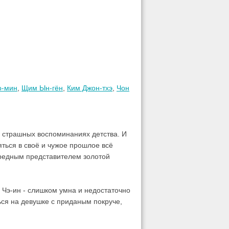
о-мин
,
Щим Ын-гён
,
Ким Джон-тхэ
,
Чон
о страшных воспоминаниях детства. И
яться в своё и чужое прошлое всё
ередным представителем золотой
 Чэ-ин - слишком умна и недостаточно
ься на девушке с приданым покруче,