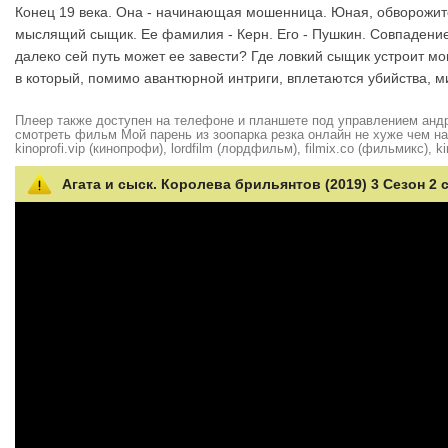
Конец 19 века. Она - начинающая мошенница. Юная, обворожит
мыслящий сыщик. Ее фамилия - Керн. Его - Пушкин. Совпадение 
далеко сей путь может ее завести? Где ловкий сыщик устроит м
в который, помимо авантюрной интриги, вплетаются убийства, м
Плеер также доступен на телефоне и планшете под управлением андро
смотреть фильм Мой парень из зоопарка резка онлайн не хуже чем на hd
kinoprofi.vip (кинопрофи), lordfilm (лордфильм), filmix.co (фильмикс), ki
Агата и сыск. Королева брильянтов (2019) 3 Сезон 2 