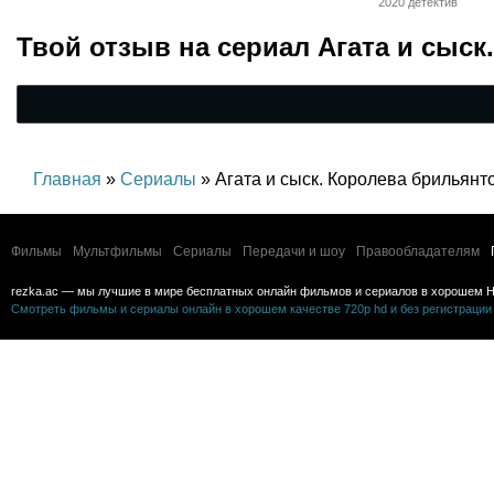
2020 детектив
Твой отзыв на
сериал Агата и сыск
Главная
»
Сериалы
» Агата и сыск. Королева брильянт
Фильмы
Мультфильмы
Сериалы
Передачи и шоу
Правообладателям
rezka.ac — мы лучшие в мире бесплатных онлайн фильмов и сериалов в хорошем H
Смотреть фильмы и сериалы онлайн в хорошем качестве 720p hd и без регистрации