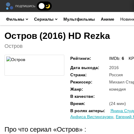
ПОДПИШИСЬ
Фильмы
Сериалы
Мультфильмы
Аниме
Новин
Остров (2016) HD Rezka
Остров
Рейтинги
:
IMDb:
6
KP
Дата выхода
:
2016
Страна
:
Россия
Режиссер
:
Михаил Стар
Жанр
:
комедия
В качестве
:
Время
:
(24 мин)
В ролях актеры
:
Янина Студ
Анфиса Вистингаузен
,
Евгений 
Про что сериал «Остров»
: