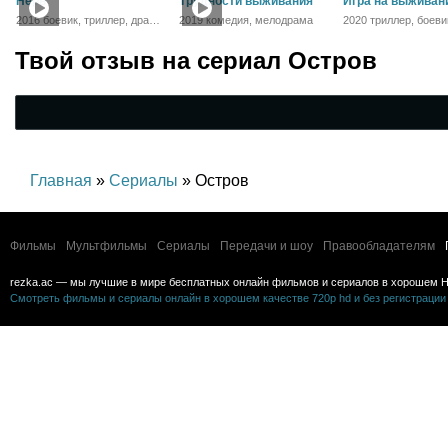
Нерв
Трудности выживания
Игра на выживан
2016 боевик, триллер, драма,
2019 комедия, мелодрама
2020 триллер, боеви
криминал, приключения
Твой отзыв на
сериал Остров
Главная
»
Сериалы
» Остров
Фильмы
Мультфильмы
Сериалы
Передачи и шоу
Правообладателям
rezka.ac — мы лучшие в мире бесплатных онлайн фильмов и сериалов в хорошем H
Смотреть фильмы и сериалы онлайн в хорошем качестве 720p hd и без регистрации