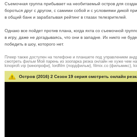
Съемочная группа прибывает на необитаемый остров для созда
бороться друг с другом, с самими собой и с условиями дикой пр
в общий банк и зарабатывая рейтинг в глазах телезрителей.
Однако все пойдет против плана, когда яхта со съемочной группо
в игру, даже не догадываясь, что они в западне. Их никто не буде
победить в шоу, которого нет.
Плеер также доступен на телефоне и планшете под управлением андро
смотреть фильм Мой парень из зоопарка резка онлайн не хуже чем на hd
kinoprofi.vip (кинопрофи), lordfilm (лордфильм), filmix.co (фильмикс), ki
Остров (2016) 2 Сезон 19 серия смотреть онлайн резк