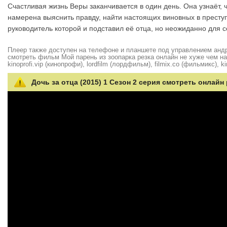
Счастливая жизнь Веры заканчивается в один день. Она узнаёт, 
намерена выяснить правду, найти настоящих виновных в престу
руководитель которой и подставил её отца, но неожиданно для се
Плеер также доступен на телефоне и планшете под управлением андро
смотреть фильм Мой парень из зоопарка резка онлайн не хуже чем на hd
kinoprofi.vip (кинопрофи), lordfilm (лордфильм), filmix.co (фильмикс), ki
Дочь за отца (2015) 1 Сезон 2 серия смотреть онлайн 