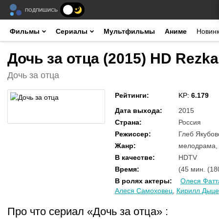
ПОДПИШИСЬ
Фильмы
Сериалы
Мультфильмы
Аниме
Новин
Дочь за отца (2015) HD Rezka
Дочь за отца
Рейтинги
:
KP:
6.179
Дата выхода
:
2015
Страна
:
Россия
Режиссер
:
Глеб Якубов
Жанр
:
мелодрама,
В качестве
:
HDTV
Время
:
(45 мин. (18
В ролях актеры
:
Олеся Фатт
Алеся Самоховец
,
Кирилл Дыце
Про что сериал «Дочь за отца»
: