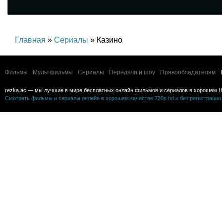
Главная
»
Сериалы
» Казино
Фильмы
Мультфильмы
Сериалы
Передачи и шоу
Правообладателям
rezka.ac — мы лучшие в мире бесплатных онлайн фильмов и сериалов в хорошем H
Смотреть фильмы и сериалы онлайн в хорошем качестве 720p hd и без регистрации