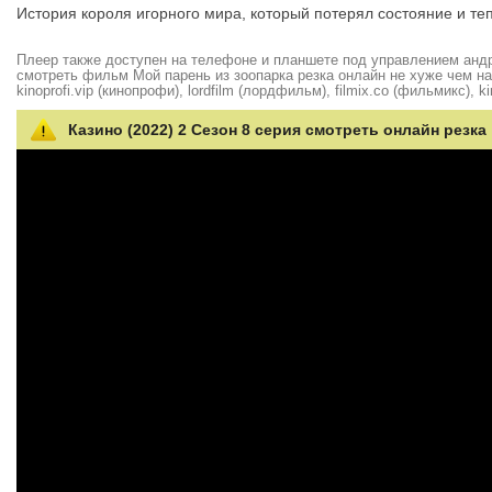
История короля игорного мира, который потерял состояние и те
Плеер также доступен на телефоне и планшете под управлением андро
смотреть фильм Мой парень из зоопарка резка онлайн не хуже чем на hd
kinoprofi.vip (кинопрофи), lordfilm (лордфильм), filmix.co (фильмикс), ki
Казино (2022) 2 Сезон 8 серия смотреть онлайн резка