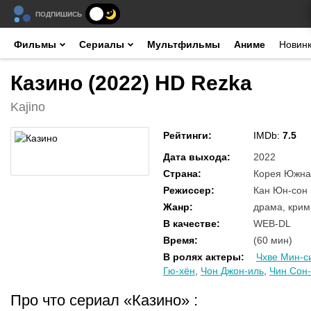
ПОДПИШИСЬ
Фильмы
Сериалы
Мультфильмы
Аниме
Новин
Казино (2022) HD Rezka
Kajino
Рейтинги
:
IMDb:
7.5
Дата выхода
:
2022
Страна
:
Корея Южна
Режиссер
:
Кан Юн-сон
Жанр
:
драма, кри
В качестве
:
WEB-DL
Время
:
(60 мин)
В ролях актеры
:
Чхве Мин-с
Гю-хён
,
Чон Джон-иль
,
Чин Сон
Про что сериал «Казино»
: