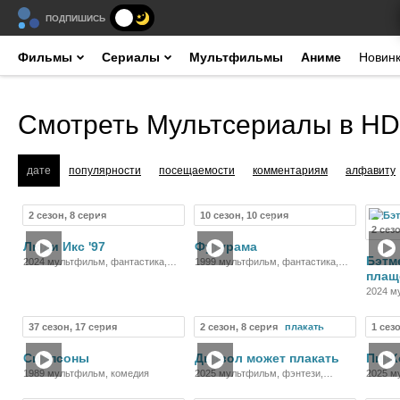
ПОДПИШИСЬ
Фильмы
Сериалы
Мультфильмы
Аниме
Новин
Смотреть Мультсериалы в HD
дате
популярности
посещаемости
комментариям
алфавиту
2 сезон, 8 серия
10 сезон, 10 серия
Мультсериал
Мультсериал
2 сез
Люди Икс '97
Футурама
Бэтм
2024 мультфильм, фантастика,
1999 мультфильм, фантастика,
плащ
фэнтези, боевик, приключения
комедия, приключения
2024 м
кримин
37 сезон, 17 серия
2 сезон, 8 серия
1 сез
Мультсериал
Мультсериал
Симпсоны
Дьявол может плакать
ПинК
1989 мультфильм, комедия
2025 мультфильм, фэнтези,
2025 м
боевик, детектив, приключения