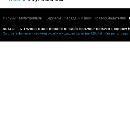
Фильмы
Мультфильмы
Сериалы
Передачи и шоу
Правообладателям
rezka.ac — мы лучшие в мире бесплатных онлайн фильмов и сериалов в хорошем H
Смотреть фильмы и сериалы онлайн в хорошем качестве 720p hd и без регистрации