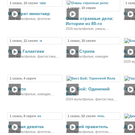
1 сезон, 10 серия
1 сез
Мультсериал
Мультсериал
1 сезон, 10 серия
Мой брат минотавр
Кеви
Очень странные дела:
2026 мультфильм, фэнтези
2026 м
Истории из 85-го
2026 мультфильм, ужасы,
фантастика, драма
1 сезон, 12 серия
1 сезон, 10 серия
Мультсериал
Мультсериал
Принц Галактики
Закон Стрипа
Благ
боле
2025 мультфильм, фантастика,
2026 мультфильм, комедия
комедия
2025 м
мелодр
1 сезон, 4 серия
Мультсериал
Мультсериал
Неодети
Бист Бой: Одинокий
Геро
Волк
2025 мультфильм, комедия,
2023 м
приключения, семейный
комеди
2024 мультфильм, фантастика,
боевик, комедия, приключения,
семейный
1 сезон, 8 серия
1 сезон, 52 серия
Мультсериал
Мультсериал
Могучая девятка
Великий правитель
Дики
2025 мультфильм, фэнтези,
2023 мультфильм, фэнтези,
2024 с