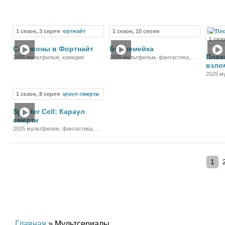
боевик, комедия, приключения
боевик
1 сезон, 3 серия
1 сезон, 10 серия
Мультсериал
Мультсериал
1 сез
Симпсоны в Фортнайт
Бэт-семейка
Плох
2025 мультфильм, комедия
2025 мультфильм, фантастика,
взло
боевик, комедия, приключения,
семейный
2025 м
кримин
1 сезон, 8 серия
Мультсериал
Splinter Cell: Караул
смерти
2025 мультфильм, фантастика,
боевик, триллер, приключения
1
Главная
» Мультсериалы