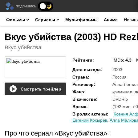
ПОДПИШИСЬ
Фильмы
Сериалы
Мультфильмы
Аниме
Новин
Вкус убийства (2003) HD Rez
Вкус убийства
Рейтинги
:
IMDb:
4.3
Дата выхода
:
2003
Страна
:
Россия
Режиссер
:
Анна Легчил
Смотреть трейлер
Жанр
:
криминал, д
В качестве
:
DVDRip
Время
:
(192 мин. / 
В ролях актеры
:
Ксения Ал
Евгений Косырев
,
Алла Малков
Про что сериал «Вкус убийства»
: