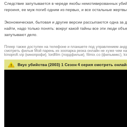
Следствие запутывается в череде якобы немотивированных убий
героиня, ее муж погиб одним из первых, и все остальные жертвы
Экономическая, бытовая и другие версии рассыпаются одна за д
найти, надо только понять: вокруг какой тайны все эти люди о
запутывают дело.
Плеер также доступен на телефоне и планшете под управлением андро
смотреть фильм Мой парень из зоопарка резка онлайн не хуже чем на hd
kinoprofi.vip (кинопрофи), lordfilm (лордфильм), filmix.co (фильмикс), ki
Вкус убийства (2003) 1 Сезон 4 серия смотреть онлай