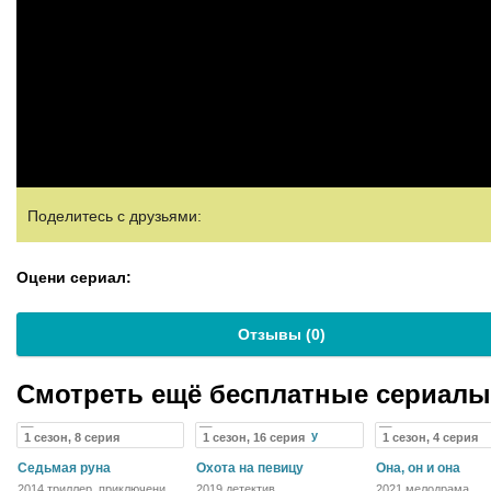
Поделитесь с друзьями:
Оцени сериал:
Отзывы (
0
)
Смотреть ещё бесплатные сериал
1 сезон, 8 серия
1 сезон, 16 серия
1 сезон, 4 серия
Седьмая руна
Охота на певицу
Она, он и она
2014 триллер, приключения,
2019 детектив
2021 мелодрама