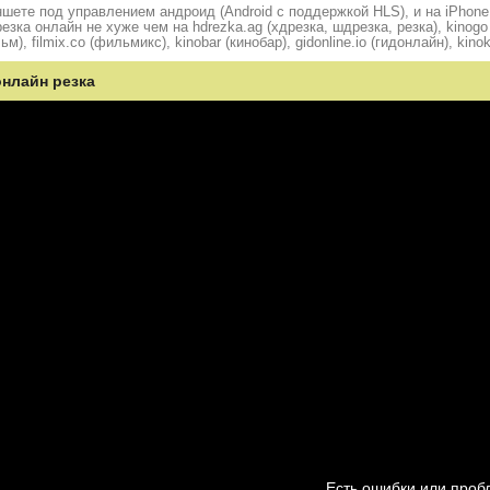
шете под управлением андроид (Android с поддержкой HLS), и на iPhone
ка онлайн не хуже чем на hdrezka.ag (хдрезка, шдрезка, резка), kinogo (
ьм), filmix.co (фильмикс), kinobar (кинобар), gidonline.io (гидонлайн), kino
онлайн резка
Есть ошибки или про