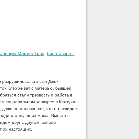
Сонекуа Мартин-Грин
,
Винн Эверетт
,
е разрушилось. Его сын Джек
сток Клэр живет с матерью, бывшей
раться стали трезвость и работа в
м танцевальном конкурсе в Кентукки.
 даже не подозревая, что его ожидает
среди «танцующих мам». Вместе с
ядом друг с другом, заново
т их настоящих.