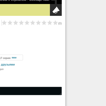
(
0
)
 17 серия
я друзьями
дия