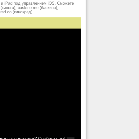
 и iPad под управлением iOS. Сможете
киного), baskino.me (баскино),
krad.сo (кинокрад).
блемы с сериалом? Сообщи нам!