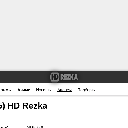
ильмы
Аниме
Новинки
Анонсы
Подборки
5) HD Rezka
нги
:
IMDb:
6.6