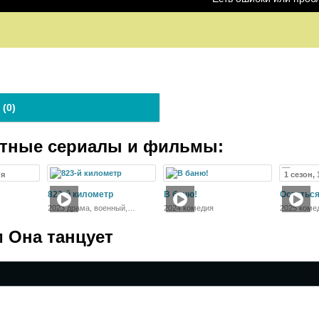
 (
0
)
атные сериалы и фильмы:
ия
1 сезон,
823-й километр
В баню!
Остатьс
2023 драма, военный,
2024 комедия
2025 коме
история
 Она танцует