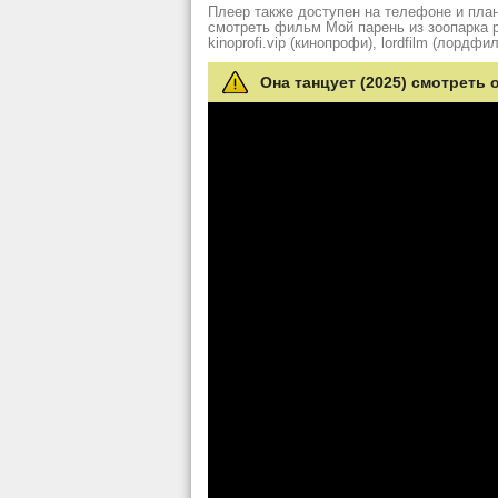
Плеер также доступен на телефоне и план
смотреть фильм Мой парень из зоопарка рез
kinoprofi.vip (кинопрофи), lordfilm (лордфил
Она танцует (2025) смотреть 