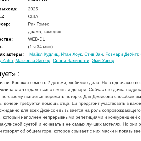
 выхода
:
2025
на
:
США
ссер
:
Рик Гомес
:
драма, комедия
естве
:
WEB-DL
я
:
(1 ч 34 мин)
ях актеры
:
Майкл Кудлиц
,
Итан Хоук
,
Стив Зан
,
Розмари ДеУитт
,
y Zahn
,
Маккензи Зиглер
,
Сонни Валиченти
,
Эми Уивер
цует»
:
изни. Крепкая семья с 2 детьми, любимое дело. Но в одночасье вс
жчина стал отдаляться от жены и дочери. Сейчас его дочка-подро
 по-своему пытается пережить потерю. Для Джейсона способом выб
дочери требуется помощь отца. Ей предстоит участвовать в важно
еожиданно для всех Джейсон вызывается на роль сопровождающего,
р, который наполнен непрерывными репетициями и конкуренцией 
закулисной суетой и ночевать в не самых лучших мотелях. Но они р
и говорят об общем горе, которое срывает с них маски и показывае