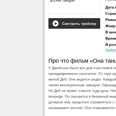
Дата
Стра
Режи
Смотреть трейлер
Жанр
В кач
Врем
В рол
Audre
Про что фильм «Она тан
У Джейсона было все для счастливой ж
преждевременно скончался. От горя му
женой Деб. Они видятся редко. Каждый
своем винокуренным заводом. Однажды 
Но Деб не может отвезти туда дочь. Н
впереди. Он окунается в безумный ми
дочерью ему предстоит справляться с 
налаживают контакт. Они открываются 