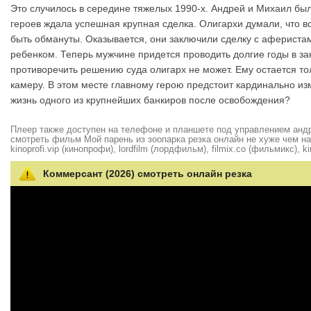
Это случилось в середине тяжелых 1990-х. Андрей и Михаил б
героев ждала успешная крупная сделка. Олигархи думали, что вс
быть обмануты. Оказывается, они заключили сделку с афериста
ребенком. Теперь мужчине придется проводить долгие годы в за
противоречить решению суда олигарх не может. Ему остается т
камеру. В этом месте главному герою предстоит кардинально изм
жизнь одного из крупнейших банкиров после освобождения?
Плеер также доступен на телефоне и планшете под управлением андро
смотреть фильм Мой парень из зоопарка резка онлайн не хуже чем на hd
kinoprofi.vip (кинопрофи), lordfilm (лордфильм), filmix.co (фильмикс), ki
Коммерсант (2026) смотреть онлайн резка