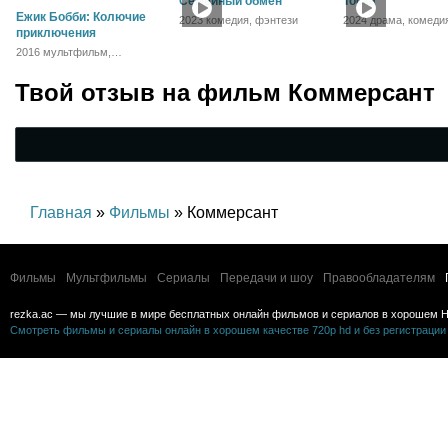
Семейный обмен
Тоска
Ежик Бобби: Колючие
2023 комедия, фэнтези
2024 драма, комеди
приключения
2016 мультфильм,
приключения
Твой отзыв на
фильм Коммерсант
Главная
»
Фильмы
» Коммерсант
Фильмы
Мультфильмы
Сериалы
Передачи и шоу
Правообладателям
rezka.ac — мы лучшие в мире бесплатных онлайн фильмов и сериалов в хорошем H
Смотреть фильмы и сериалы онлайн в хорошем качестве 720p hd и без регистрации