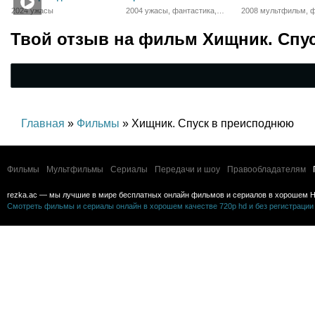
2024 ужасы
2004 ужасы, фантастика,
2008 мультфильм, ф
триллер, драма
приключения, семе
Твой отзыв на
фильм Хищник. Спу
Главная
»
Фильмы
» Хищник. Спуск в преисподнюю
Фильмы
Мультфильмы
Сериалы
Передачи и шоу
Правообладателям
rezka.ac — мы лучшие в мире бесплатных онлайн фильмов и сериалов в хорошем H
Смотреть фильмы и сериалы онлайн в хорошем качестве 720p hd и без регистрации