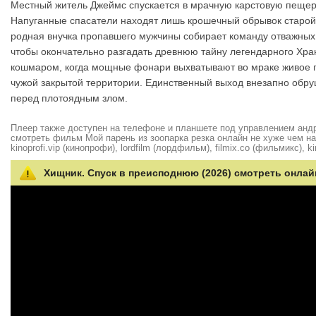
Местный житель Джеймс спускается в мрачную карстовую пещеру 
Напуганные спасатели находят лишь крошечный обрывок старой 
родная внучка пропавшего мужчины собирает команду отважных 
чтобы окончательно разгадать древнюю тайну легендарного Хра
кошмаром, когда мощные фонари выхватывают во мраке живое 
чужой закрытой территории. Единственный выход внезапно обру
перед плотоядным злом.
Плеер также доступен на телефоне и планшете под управлением андро
смотреть фильм Мой парень из зоопарка резка онлайн не хуже чем на hd
kinoprofi.vip (кинопрофи), lordfilm (лордфильм), filmix.co (фильмикс), ki
Хищник. Спуск в преисподнюю (2026) смотреть онлай