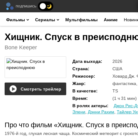
ПОДПИШИСЬ
Фильмы
Сериалы
Мультфильмы
Аниме
Новин
Хищник. Спуск в преисподню
Bone Keeper
Дата выхода
:
2026
Страна
:
США
Режиссер
:
Ховард Дж. 
Жанр
:
фантастика,
Смотреть трейлер
В качестве
:
TS
Время
:
(1 ч 31 мин)
В ролях актеры
:
Джон Рис-Д
Элени
,
Дэнни Рахим
,
Тайлер Уи
Про что фильм «Хищник. Спуск в преис
1976-й год, глухая лесная чаща. Космический метеорит с грохот