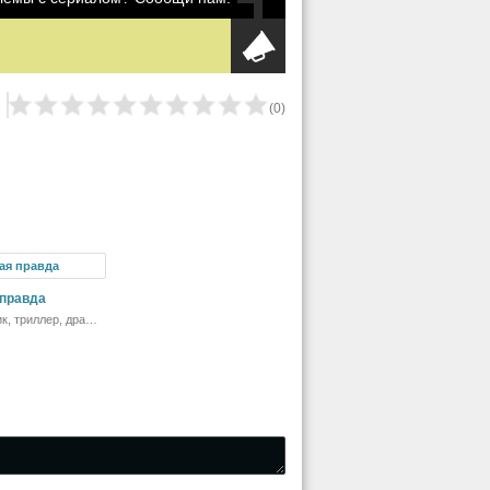
(
0
)
 правда
к, триллер, драма,