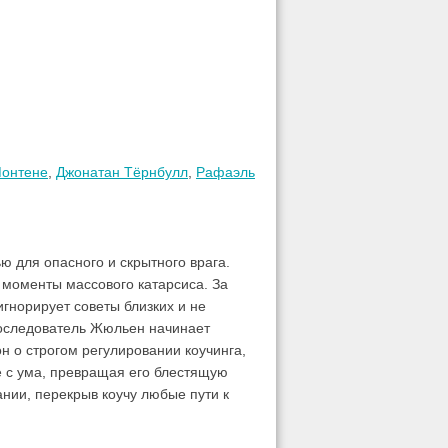
Монтене
,
Джонатан Тёрнбулл
,
Рафаэль
ю для опасного и скрытного врага.
 моменты массового катарсиса. За
гнорирует советы близких и не
последователь Жюльен начинает
н о строгом регулировании коучинга,
е с ума, превращая его блестящую
нии, перекрыв коучу любые пути к