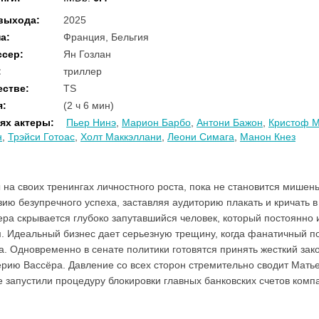
 выхода
:
2025
на
:
Франция, Бельгия
ссер
:
Ян Гозлан
:
триллер
естве
:
TS
я
:
(2 ч 6 мин)
ях актеры
:
Пьер Нинэ
,
Марион Барбо
,
Антони Бажон
,
Кристоф 
н
,
Трэйси Готоас
,
Холт Маккэллани
,
Леони Симага
,
Манон Кнез
на своих тренингах личностного роста, пока не становится мишень
ию безупречного успеха, заставляя аудиторию плакать и кричать в
ра скрывается глубоко запутавшийся человек, который постоянно и
. Идеальный бизнес дает серьезную трещину, когда фанатичный 
а. Одновременно в сенате политики готовятся принять жесткий зако
рию Вассёра. Давление со всех сторон стремительно сводит Мать
 запустили процедуру блокировки главных банковских счетов компа