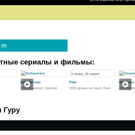
 (
0
)
атные сериалы и фильмы:
2 сезон, 10 серия
Кибератака
Рим
Опасная
2023 криминал, триллер
2005 драма, история, боевик,
2001 боеви
мелодрама, военный
криминал
 Гуру