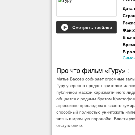
Дата
Стра
Режи
Смотреть трейлер
Жанр
В кач
Врем
В рол
Симо
Про что фильм «Гуру»
:
Матье Вассёр собирает огромные залы 
Гуру уверенно продает зрителям иллюз
публичной маской харизматичного лиде
общается с родным братом Кристофом
агрессивно преследовать своего кумир
способный полностью уничтожить импе
жизнь в мрачную паранойю. Власти уже
отступлению.