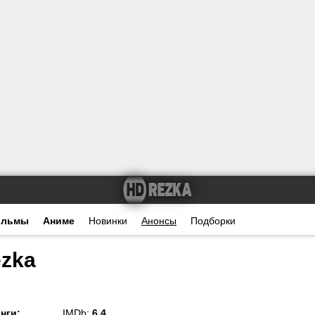
ильмы
Аниме
Новинки
Анонсы
Подборки
ezka
нги
:
IMDb:
6.4