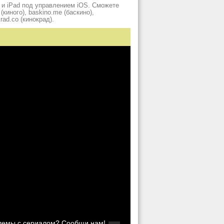
 и iPad под управлением iOS. Сможете
киного), baskino.me (баскино),
krad.сo (кинокрад).
блемы с сериалом? Сообщи нам!