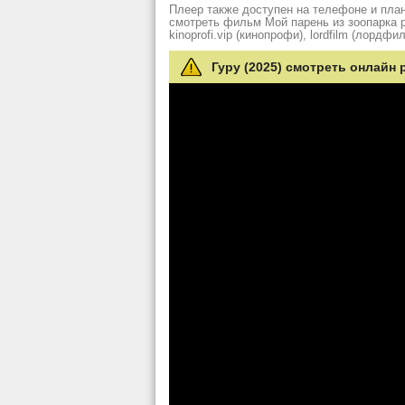
Плеер также доступен на телефоне и план
смотреть фильм Мой парень из зоопарка рез
kinoprofi.vip (кинопрофи), lordfilm (лордфил
Гуру (2025) смотреть онлайн 