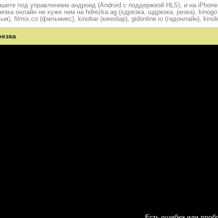
шете под управлением андроид (Android с поддержкой HLS), и на iPhone
ка онлайн не хуже чем на hdrezka.ag (хдрезка, шдрезка, резка), kinogo (
ьм), filmix.co (фильмикс), kinobar (кинобар), gidonline.io (гидонлайн), kino
резка
Есть ошибки или про