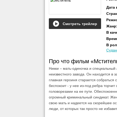
Дата
Стра
Режи
Смотреть трейлер
Жанр
В кач
Врем
В рол
Судан
Про что фильм «Мстите
Никки – мать-одиночка и специальный 
неизвестного завода. Он находится в з
главная героиня старается собраться 
беспокоит - у нее из-под ребра торчит
головорезами на ее пути. Обеспокоен
огромный криминальный синдикат. Женщ
свою мать и надеется на скорейшее ос
люди, от которых так просто не избавит