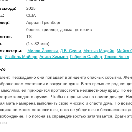
 выхода
:
2025
на
:
США
ссер
:
Адриан Грюнберг
:
боевик, триллер, драма, детектив
естве
:
TS
я
:
(1 ч 32 мин)
ях актеры
:
Милла Йовович
,
Д.Б. Суини
,
Мэттью Модайн
,
Майкл 
о
,
Изабель Майерс
,
Арика Химмел
,
Гэбриэл Слойер
,
Тексас Бэттл
ль»
:
агент. Неожиданно она попадает в эпицентр опасных событий. Же
аброшенном состоянии и вокруг ни души. В это время ее родная до
с мыслями, ей приходится противостоять неизвестному врагу. Но е
 острие холодного оружия. Чтобы отправиться на поиски дочери, Ни
ная мать намерена выполнить свою миссию и спасти дочь. По возм
ина не может остановиться, пока не убедиться в безопасности до
вобождение. Но погоня за справедливостью затягивается. Враги э
ься.