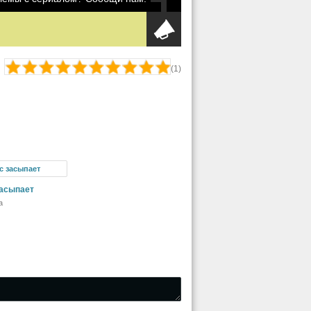
(
1
)
засыпает
а