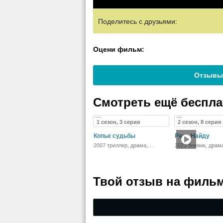
Поделитесь с друзьями:
Оцени фильм:
Отзывы
Смотреть ещё беспл
1 сезон, 3 серия
2 сезон, 8 серия
Копье судьбы
Рана Найду
2007 триллер, драма,
2023 боевик, драм
криминал, детектив,
криминал
приключения
Твой отзыв на
фильм