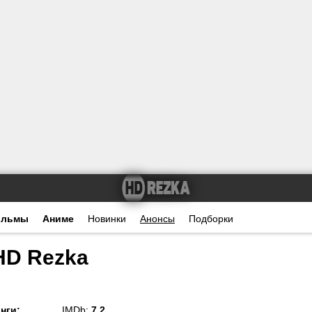
ильмы
Аниме
Новинки
Анонсы
Подборки
HD Rezka
нги
:
IMDb:
7.2