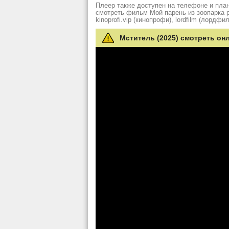
Плеер также доступен на телефоне и план
смотреть фильм Мой парень из зоопарка рез
kinoprofi.vip (кинопрофи), lordfilm (лордфил
Мститель (2025) смотреть он