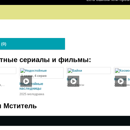
 (
0
)
атные сериалы и фильмы:
1 сезон, 4 серия
Байки
Космос 
Недостойные
а,
2023 ужасы
2026 драм
наследницы
2025 мелодрама
 Мститель