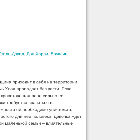
Сталь-Дэвид
,
Дон Харви
,
Бруклин
нщина приходит в себя на территории
чь Хлоя пропадает без вести. Пока
е кровоточащая рана сильно ее
кки требуется сразиться с
ожности ей необходимо уничтожить
рогого для нее человека. Девочка ждет
той маленькой семьи – влиятельные