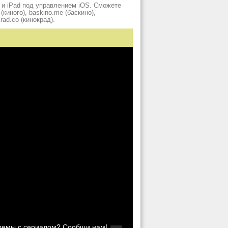
 и iPad под управлением iOS. Сможете
киного), baskino.me (баскино),
krad.сo (кинокрад).
блемы с сериалом? Сообщи нам!