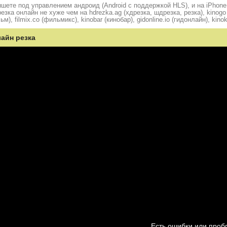
шете под управлением андроид (Android с поддержкой HLS), и на iPhone
ка онлайн не хуже чем на hdrezka.ag (хдрезка, шдрезка, резка), kinogo (
ьм), filmix.co (фильмикс), kinobar (кинобар), gidonline.io (гидонлайн), kino
лайн резка
Есть ошибки или про