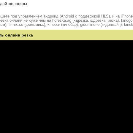
одой женщины.
шете под управлением андроид (Android с поддержкой HLS), и на iPhone
ка онлайн не хуже чем на hdrezka.ag (хдрезка, шдрезка, резка), kinogo (
ьм), filmix.co (фильмикс), kinobar (кинобар), gidonline.io (гидонлайн), kino
ть онлайн резка