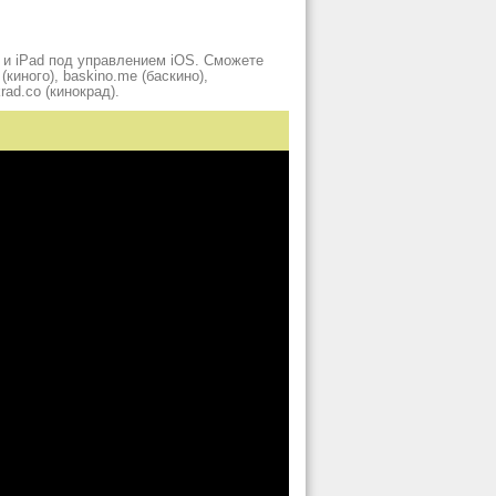
 и iPad под управлением iOS. Сможете
киного), baskino.me (баскино),
krad.сo (кинокрад).