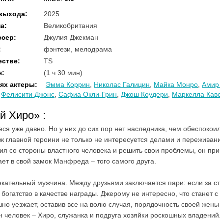
 выхода
:
2025
на
:
Великобритания
ссер
:
Джулия Джекман
:
фэнтези, мелодрама
естве
:
TS
я
:
(1 ч 30 мин)
ях актеры
:
Эмма Коррин
,
Николас Галицин
,
Майка Монро
,
Амир
,
Фелисити Джонс
,
Сафиа Окли-Грин
,
Джош Коудери
,
Маркелла Кав
ей Хиро»
:
ся уже давно. Но у них до сих пор нет наследника, чем обеспокои
ж главной героини не только не интересуется делами и пережива
ния со стороны властного человека и решить свои проблемы, он пр
ет в свой замок Манфреда – того самого друга.
кательный мужчина. Между друзьями заключается пари: если за ст
 богатство в качестве награды. Джерому не интересно, что станет
но уезжает, оставив все на волю случая, порядочность своей жены
н человек – Хиро, служанка и подруга хозяйки роскошных владени