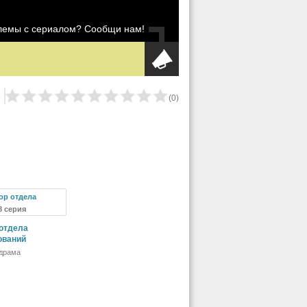
блемы с сериалом? Сообщи нам!
(
0
)
8 серия
отдела
ований
драма