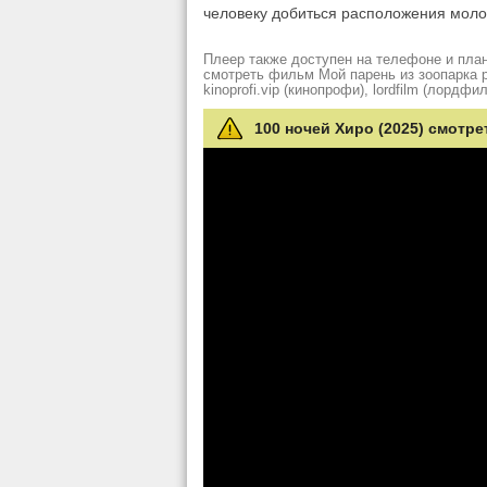
человеку добиться расположения мол
Плеер также доступен на телефоне и план
смотреть фильм Мой парень из зоопарка рез
kinoprofi.vip (кинопрофи), lordfilm (лордфил
100 ночей Хиро (2025) смотре