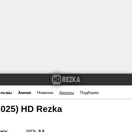
ильмы
Аниме
Новинки
Анонсы
Подборки
2025) HD Rezka
нги
:
IMDb:
6.6