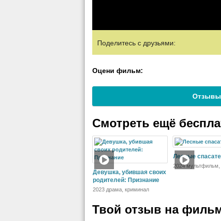
Поделитесь с друзьями:
Оцени фильм:
Отзывы
Смотреть ещё беспл
Лесные спасат
2024 мультфильм,
Девушка, убившая своих
приключения
родителей: Признание
2023 драма, криминал
Твой отзыв на
фильм