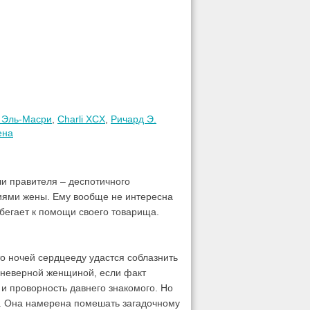
 Эль-Масри
,
Charli XCX
,
Ричард Э.
ена
ли правителя – деспотичного
ниями жены. Ему вообще не интересна
ибегает к помощи своего товарища.
о ночей сердцееду удастся соблазнить
 с неверной женщиной, если факт
 и проворность давнего знакомого. Но
й. Она намерена помешать загадочному