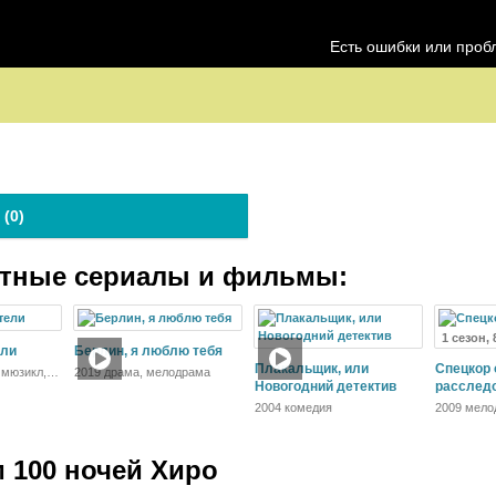
Есть ошибки или про
 (
0
)
атные сериалы и фильмы:
1 сезон, 
ели
Берлин, я люблю тебя
Плакальщик, или
Спецкор 
 мюзикл,
2019 драма, мелодрама
Новогодний детектив
расслед
2004 комедия
2009 мело
 100 ночей Хиро