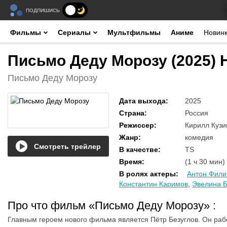
ПОДПИШИСЬ
Фильмы
Сериалы
Мультфильмы
Аниме
Новин
Письмо Деду Морозу (2025) 
Письмо Деду Морозу
Дата выхода
:
2025
Страна
:
Россия
Режиссер
:
Кирилл Кузи
Жанр
:
комедия
Смотреть трейлер
В качестве
:
TS
Время
:
(1 ч 30 мин)
В ролях актеры
:
Антон Фили
Константин Каримов
,
Эвелина 
Про что фильм «Письмо Деду Морозу»
:
Главным героем нового фильма является Пётр Безуглов. Он рабо