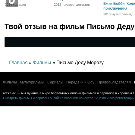
Ежик Бобби: Кол
2025 комедия
2012 триллер, детектив
приключения
2016 мультфильм,
приключения
Твой отзыв на
фильм Письмо Деду
Главная
»
Фильмы
» Письмо Деду Морозу
Фильмы
Мультфильмы
Сериалы
Передачи и шоу
Правообладателям
rezka.ac — мы лучшие в мире бесплатных онлайн фильмов и сериалов в хорошем H
Смотреть фильмы и сериалы онлайн в хорошем качестве 720p hd и без регистрации