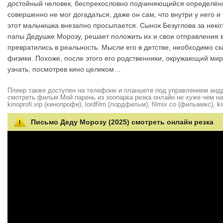
достойный человек, беспрекословно подчиняющийся определённ
совершенно не мог догадаться, даже он сам, что внутри у нег
этот мальчишка внезапно просыпается. Сынок Безуглова за нек
папы Дедушке Морозу, решает положить их и свои отправления в
превратились в реальность. Мысли его в детстве, необходимо с
физики. Похоже, после этого его родственники, окружающий мир
узнать, посмотрев кино целиком…
Плеер также доступен на телефоне и планшете под управлением андро
смотреть фильм Мой парень из зоопарка резка онлайн не хуже чем на hd
kinoprofi.vip (кинопрофи), lordfilm (лордфильм), filmix.co (фильмикс), ki
Письмо Деду Морозу (2025) смотреть онлайн резка