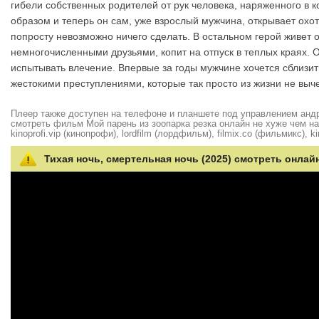
гибели собственных родителей от рук человека, наряженного в
образом и теперь он сам, уже взрослый мужчина, открывает охот
попросту невозможно ничего сделать. В остальном герой живет 
немногочисленными друзьями, копит на отпуск в теплых краях. 
испытывать влечение. Впервые за годы мужчине хочется сблизить
жестокими преступлениями, которые так просто из жизни не выч
Плеер также доступен на телефоне и планшете под управлением андро
смотреть фильм Мой парень из зоопарка резка онлайн не хуже чем на hd
kinoprofi.vip (кинопрофи), lordfilm (лордфильм), filmix.co (фильмикс), ki
Тихая ночь, смертельная ночь (2025) смотреть онлай