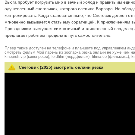
Вьюга пробует погрузить мир в вечный холод и править им еди
одушевленный снеговичок, которого слепила Варвара. Но облад
контролировать. Когда становится ясно, что Снеговик должен от
мгновенно вызывается стать ему соратницей. К приключениям вы
Проводником выступает симпатичный и таинственный владелец ан
предлагает ребятам проделать путь самостоятельно.
Плеер также доступен на телефоне и планшете под управлением андро
смотреть фильм Мой парень из зоопарка резка онлайн не хуже чем на hd
kinoprofi.vip (кинопрофи), lordfilm (лордфильм), filmix.co (фильмикс), ki
Снеговик (2025) смотреть онлайн резка