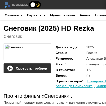
ПОДПИШИСЬ
Фильмы
Сериалы
Мультфильмы
Аниме
Новин
Снеговик (2025) HD Rezka
Снеговик
Дата выхода
:
2025
Страна
:
Россия
Режиссер
:
Александр 
Жанр
:
комедия, пр
Смотреть трейлер
В качестве
:
TS
Время
:
(-)
В ролях актеры
:
Екатерина 
Александр Самойленко
,
Дмитри
Про что фильм «Снеговик»
:
Привычный порядок нарушен, и праздничная магия стремительно 