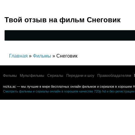
ужасы
Твой отзыв на
фильм Снеговик
Главная
»
Фильмы
» Снеговик
Фильмы
Мультфильмы
Сериалы
Передачи и шоу
Правообладателям
rezka.ac — мы лучшие в мире бесплатных онлайн фильмов и сериалов в хорошем H
Смотреть фильмы и сериалы онлайн в хорошем качестве 720p hd и без регистрации