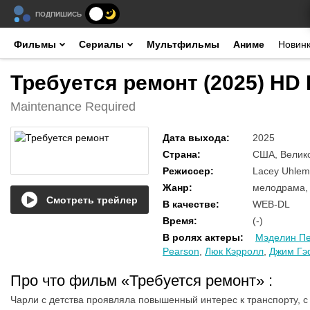
ПОДПИШИСЬ
Фильмы
Сериалы
Мультфильмы
Аниме
Новин
Требуется ремонт (2025) HD
Maintenance Required
Дата выхода
:
2025
Страна
:
США, Велик
Режиссер
:
Lacey Uhlem
Жанр
:
мелодрама,
Смотреть трейлер
В качестве
:
WEB-DL
Время
:
(-)
В ролях актеры
:
Мэделин П
Pearson
,
Люк Кэрролл
,
Джим Гэ
Про что фильм «Требуется ремонт»
:
Чарли с детства проявляла повышенный интерес к транспорту, с 