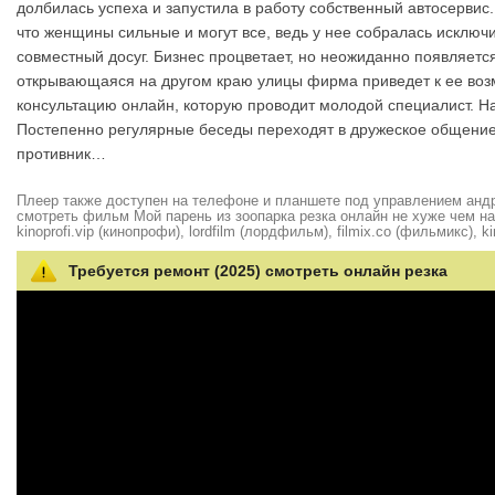
долбилась успеха и запустила в работу собственный автосервис.
что женщины сильные и могут все, ведь у нее собралась искл
совместный досуг. Бизнес процветает, но неожиданно появляется
открывающаяся на другом краю улицы фирма приведет к ее возм
консультацию онлайн, которую проводит молодой специалист. 
Постепенно регулярные беседы переходят в дружеское общение. 
противник…
Плеер также доступен на телефоне и планшете под управлением андро
смотреть фильм Мой парень из зоопарка резка онлайн не хуже чем на hd
kinoprofi.vip (кинопрофи), lordfilm (лордфильм), filmix.co (фильмикс), ki
Требуется ремонт (2025) смотреть онлайн резка