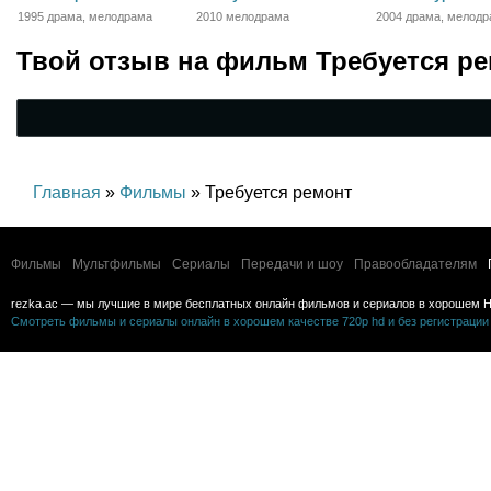
1995 драма, мелодрама
2010 мелодрама
2004 драма, мелодр
детектив
Твой отзыв на
фильм Требуется р
Главная
»
Фильмы
» Требуется ремонт
Фильмы
Мультфильмы
Сериалы
Передачи и шоу
Правообладателям
rezka.ac — мы лучшие в мире бесплатных онлайн фильмов и сериалов в хорошем H
Смотреть фильмы и сериалы онлайн в хорошем качестве 720p hd и без регистрации