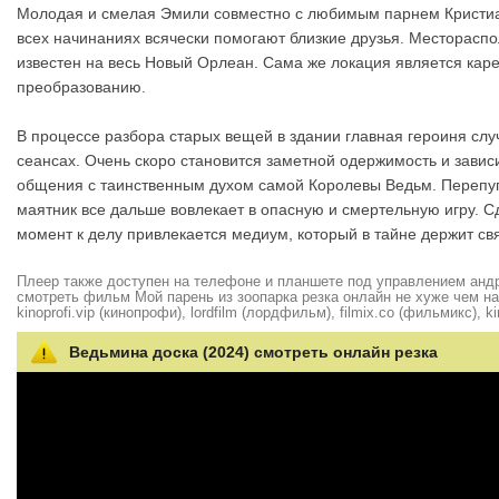
Молодая и смелая Эмили совместно с любимым парнем Кристиано
всех начинаниях всячески помогают близкие друзья. Месторасп
известен на весь Новый Орлеан. Сама же локация является кар
преобразованию.
В процессе разбора старых вещей в здании главная героиня сл
сеансах. Очень скоро становится заметной одержимость и зависи
общения с таинственным духом самой Королевы Ведьм. Перепуг
маятник все дальше вовлекает в опасную и смертельную игру. С
момент к делу привлекается медиум, который в тайне держит св
Плеер также доступен на телефоне и планшете под управлением андро
смотреть фильм Мой парень из зоопарка резка онлайн не хуже чем на hd
kinoprofi.vip (кинопрофи), lordfilm (лордфильм), filmix.co (фильмикс), ki
Ведьмина доска (2024) смотреть онлайн резка