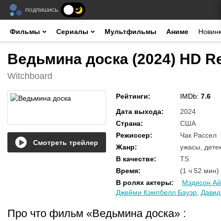
ПОДПИШИСЬ
Фильмы
Сериалы
Мультфильмы
Аниме
Новин
Ведьмина доска (2024) HD R
Witchboard
Рейтинги
:
IMDb:
7.6
Дата выхода
:
2024
Страна
:
США
Режиссер
:
Чак Рассел
Смотреть трейлер
Жанр
:
ужасы, дете
В качестве
:
TS
Время
:
(1 ч 52 мин)
В ролях актеры
:
Мэдисон А
Джейми Кэмпбелл Бауэр
,
Давид
Про что фильм «Ведьмина доска»
: