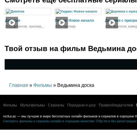
Девятая
Уиджи: Новое начало
Деревня с призр
2019 детектив, триллер,
2025 триллер
2024 фэнтези, коме
криминал
Твой отзыв на
фильм Ведьмина до
Главная
»
Фильмы
» Ведьмина доска
Фильмы
Мультфильмы
Сериалы
Передачи и шоу
Правообладателям
rezka.ac — мы лучшие в мире бесплатных онлайн фильмов и сериалов в хорошем H
Смотреть фильмы и сериалы онлайн в хорошем качестве 720p hd и без регистрации