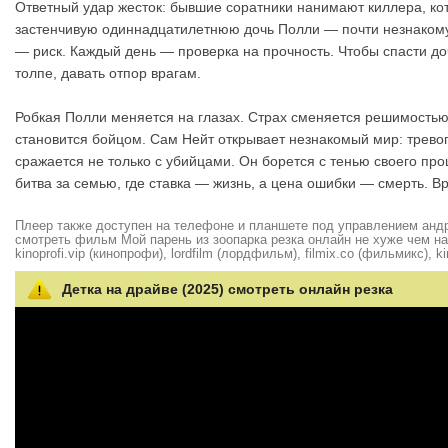
Ответный удар жесток: бывшие соратники нанимают киллера, ко
застенчивую одиннадцатилетнюю дочь Полли — почти незнакомую
— риск. Каждый день — проверка на прочность. Чтобы спасти доч
толпе, давать отпор врагам.
Робкая Полли меняется на глазах. Страх сменяется решимостью.
становится бойцом. Сам Нейт открывает незнакомый мир: тревог
сражается не только с убийцами. Он борется с тенью своего про
битва за семью, где ставка — жизнь, а цена ошибки — смерть. Вр
Плеер также доступен на телефоне и планшете под управлением андро
смотреть фильм Мой парень из зоопарка резка онлайн не хуже чем на hd
kinoprofi.vip (кинопрофи), lordfilm (лордфильм), filmix.co (фильмикс), ki
Детка на драйве (2025) смотреть онлайн резка