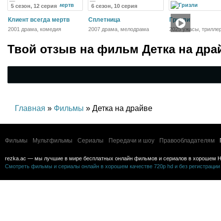
5 сезон, 12 серия
6 сезон, 10 серия
Клиент всегда мертв
Сплетница
Гризли
2001 драма, комедия
2007 драма, мелодрама
2025 ужасы, трилле
Твой отзыв на
фильм Детка на дра
Главная
»
Фильмы
» Детка на драйве
Фильмы
Мультфильмы
Сериалы
Передачи и шоу
Правообладателям
rezka.ac — мы лучшие в мире бесплатных онлайн фильмов и сериалов в хорошем H
Смотреть фильмы и сериалы онлайн в хорошем качестве 720p hd и без регистрации