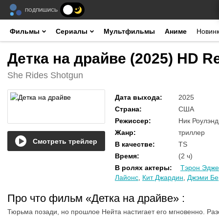
ПОДПИШИСЬ
Фильмы
Сериалы
Мультфильмы
Аниме
Новин
Детка на драйве (2025) HD R
She Rides Shotgun
Дата выхода
:
2025
Страна
:
США
Режиссер
:
Ник Роулэнд
Жанр
:
триллер
Смотреть трейлер
В качестве
:
TS
Время
:
(2 ч)
В ролях актеры
:
Тэрон Эдже
Лайонс
,
Кит Джардин
,
Джэми Бе
Про что фильм «Детка на драйве»
:
Тюрьма позади, но прошлое Нейта настигает его мгновенно. Раз