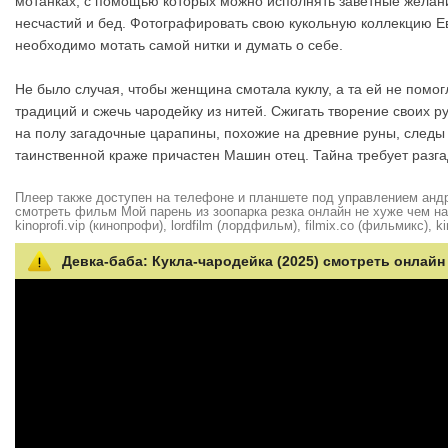
мотанках, с помощью которых можно исполнять заветные желания
несчастий и бед. Фотографировать свою кукольную коллекцию Ев
необходимо мотать самой нитки и думать о себе.
Не было случая, чтобы женщина смотала куклу, а та ей не помог
традиций и сжечь чародейку из нитей. Сжигать творение своих ру
на полу загадочные царапины, похожие на древние руны, следы 
таинственной краже причастен Машин отец. Тайна требует разга
Плеер также доступен на телефоне и планшете под управлением андро
смотреть фильм Мой парень из зоопарка резка онлайн не хуже чем на hd
kinoprofi.vip (кинопрофи), lordfilm (лордфильм), filmix.co (фильмикс), ki
Девка-баба: Кукла-чародейка (2025) смотреть онлайн