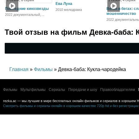
1 сезон, 6 серия
1 сезон, 4 серия
Ева Луна
Последние кинозвезды
Веган в бегах: сл
2010 мелодрама
мошенничество
2022 документальный,
биография
2022 документальны
криминал
Твой отзыв на
фильм Девка-баба: 
Главная
»
Фильмы
» Девка-баба: Кукла-чародейка
Фильмы
Мультфильмы
Сериалы
Передачи и шоу
Правообладателям
rezka.ac — мы лучшие в мире бесплатных онлайн фильмов и сериалов в хорошем H
Смотреть фильмы и сериалы онлайн в хорошем качестве 720p hd и без регистрации