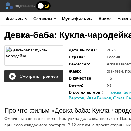
ПОДПИШИСЬ
Фильмы
Сериалы
Мультфильмы
Аниме
Новин
Девка-баба: Кукла-чародейка
Дата выхода
:
2025
Страна
:
Россия
Режиссер
:
Аглая Набат
Жанр
:
фэнтези, п
Смотреть трейлер
В качестве
:
TS
Время
:
(-)
В ролях актеры
:
Таисья Кал
Вертков
,
Иван Бычков
,
Ольга Се
Про что фильм «Девка-баба: Кукла-чаро
Окончены занятия в школе. Наступило долгожданное лето. Весть 
принесла ожидаемого восторга. В 12 лет душа просит старинных