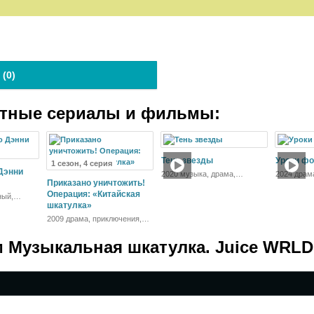
 (
0
)
атные сериалы и фильмы:
Тень звезды
Уроки ф
1 сезон, 4 серия
 Дэнни
2020 музыка, драма,
2024 драм
Приказано уничтожить!
мелодрама, детектив
Операция: «Китайская
ный,
шкатулка»
2009 драма, приключения,
история
 Музыкальная шкатулка. Juice WRLD: