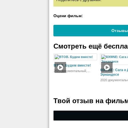
Оцени фильм:
Отзывы
Смотреть ещё беспл
BTOB. Будем вместе!
6IX9INE: Сага о
2023 документальный,
концерт
Эрнандесе
2020 документаль
музыка
Твой отзыв на
фильм