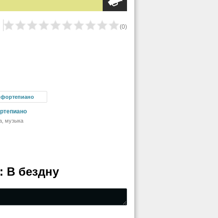
(
0
)
ортепиано
а, музыка
 В бездну