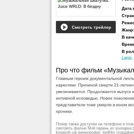
Дата
Стра
Режи
Смотреть трейлер
Жанр
В кач
Врем
В рол
Laroi
,
Про что фильм «Музыкал
Главным героем документальной ленты
наркотики. Причиной смерти 21-летнег
увеличивается. Продолжается выпуск н
интимной исповедью. Новое поколение
представители тоже умерли в юном во
хроники.
Плеер также доступен на телефоне и план
смотреть фильм Мой парень из зоопарка рез
kinoprofi.vip (кинопрофи), lordfilm (лордфил