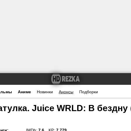
ильмы
Аниме
Новинки
Анонсы
Подборки
улка. Juice WRLD: В бездну 
нги
:
IMDb:
7.6
KP:
7.779