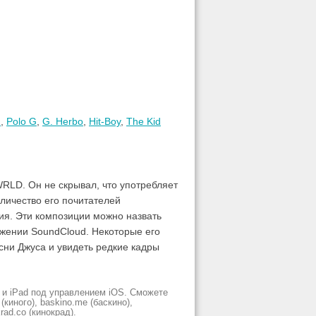
н
,
Polo G
,
G. Herbo
,
Hit-Boy
,
The Kid
RLD. Он не скрывал, что употребляет
личество его почитателей
ия. Эти композиции можно назвать
ижении SoundCloud. Некоторые его
ни Джуса и увидеть редкие кадры
 и iPad под управлением iOS. Сможете
киного), baskino.me (баскино),
krad.сo (кинокрад).