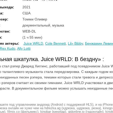
 выхода
:
2021
на
:
США
ссер
:
Томми Оливер
:
документальный, музыка
естве
:
WEB-DL
я
:
(1 ч 55 мин)
ях актеры
:
Juice WRLD
,
Cole Bennett
,
Lil» Bibby
,
Бенжамин Леви
Rex Kudo
,
Ally Lotti
ьная шкатулка. Juice WRLD: В бездну»
:
 стал рэпер Джаред Хиггинс, работавший под псевдонимом Juice W
о талантливого музыканта стала передозировка. С каждым годом ко
еизданных песен рэпера, темами которых стали тревога и депресс
 рэперов считает их своими гимнами. Juice WRLD участвовал в дв
зрасте. В документальном фильме можно услышать неизданные пес
шете под управлением андроид (Android с поддержкой HLS), и на iPhone
ка онлайн не хуже чем на hdrezka.ag (хдрезка, шдрезка, резка), kinogo (
ьм), filmix.co (фильмикс), kinobar (кинобар), gidonline.io (гидонлайн), kino