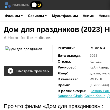
ПОДПИШИСЬ
Фильмы
Сериалы
Мультфильмы
Аниме
Новин
Дом для праздников (2023) 
A Home for the Holidays
Рейтинги
:
IMDb:
5.3
Дата выхода
:
2023
Страна
:
Канада
Режиссер
:
Кайл Купер,
Смотреть трейлер
Жанр
:
драма, мел
В качестве
:
WEB-DL
Время
:
(1 ч 33 мин)
В ролях актеры
:
Joshua Earl
Natascha Girgis
,
Colton Knaus
,
Д
Про что фильм «Дом для праздников»
: