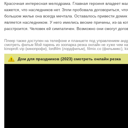
Красочная интересная мелодрама. Главная героиня владеет мале
кажется, что наследников нет. Элли пробовала договориться, чт
большом жилье она всегда мечтала. Оставалось привести домик
является наследником. У него имелись веские причины, из-за ко
расстроится. Человек ей симпатичен. Возможно они смогут дого
Плеер также доступен на телефоне и планшете под управлением андро
смотреть фильм Мой парень из зоопарка резка онлайн не хуже чем на hd
kinoprofi.vip (кинопрофи), lordfilm (лордфильм), filmix.co (фильмикс), ki
Дом для праздников (2023) смотреть онлайн резка