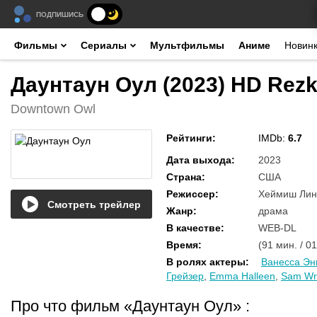
ПОДПИШИСЬ
Фильмы
Сериалы
Мультфильмы
Аниме
Новин
Даунтаун Оул (2023) HD Rez
Downtown Owl
Рейтинги
:
IMDb:
6.7
Дата выхода
:
2023
Страна
:
США
Режиссер
:
Хеймиш Лин
Смотреть трейлер
Жанр
:
драма
В качестве
:
WEB-DL
Время
:
(91 мин. / 01
В ролях актеры
:
Ванесса Эн
Грейзер
,
Emma Halleen
,
Sam Wr
Про что фильм «Даунтаун Оул»
: