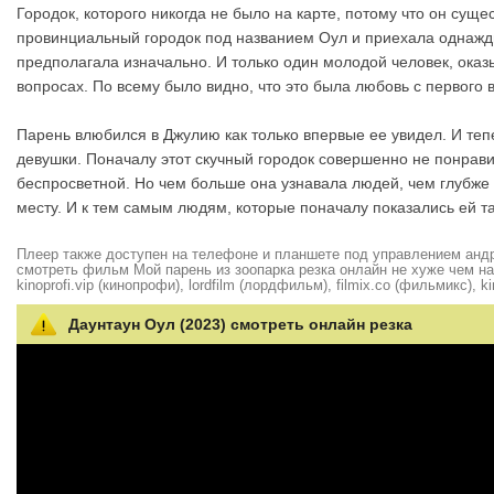
Городок, которого никогда не было на карте, потому что он су
провинциальный городок под названием Оул и приехала однажды
предполагала изначально. И только один молодой человек, ока
вопросах. По всему было видно, что это была любовь с первого в
Парень влюбился в Джулию как только впервые ее увидел. И теп
девушки. Поначалу этот скучный городок совершенно не понрави
беспросветной. Но чем больше она узнавала людей, чем глубже 
месту. И к тем самым людям, которые поначалу показались ей
Плеер также доступен на телефоне и планшете под управлением андро
смотреть фильм Мой парень из зоопарка резка онлайн не хуже чем на hd
kinoprofi.vip (кинопрофи), lordfilm (лордфильм), filmix.co (фильмикс), ki
Даунтаун Оул (2023) смотреть онлайн резка