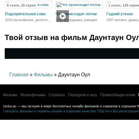
8 сезон, 20 серия
1 сезон, 129 серия
Подозрительная сова
Что происходит потом
Гадкий утенок
2016 мультфильм, детектив,
2023 мелодрама, комедия
2007 мюзикл, драма
комедия, боевик
мелодрама, комедия
семейный
Твой отзыв на
фильм Даунтаун Оу
Главная
»
Фильмы
» Даунтаун Оул
Фильмы
Мультфильмы
Сериалы
Передачи и шоу
Правообладателям
rezka.ac — мы лучшие в мире бесплатных онлайн фильмов и сериалов в хорошем H
Смотреть фильмы и сериалы онлайн в хорошем качестве 720p hd и без регистрации