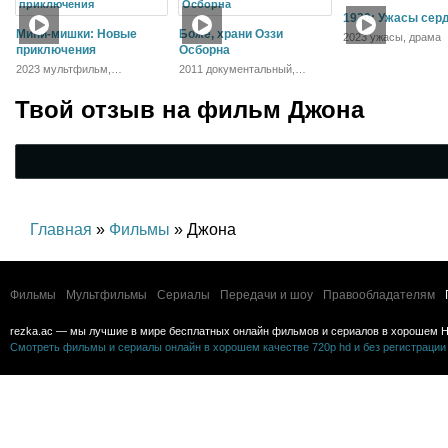
1920: Ужасы сер
Мини-мишки: Новые
Боже, храни Оззи
2023 ужасы, драма
приключения
Осборна
2023 мультфильм,
2011 документальный,
короткометражка
биография, музыка
Твой отзыв на
фильм Джона
Главная
»
Фильмы
» Джона
Фильмы
Мультфильмы
Сериалы
Передачи и шоу
Правообладателям
rezka.ac — мы лучшие в мире бесплатных онлайн фильмов и сериалов в хорошем H
Смотреть фильмы и сериалы онлайн в хорошем качестве 720p hd и без регистрации