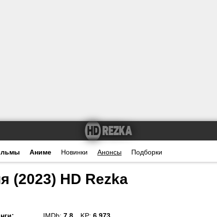
ильмы
Аниме
Новинки
Анонсы
Подборки
я (2023) HD Rezka
нги
:
IMDb:
7.8
KP:
6.973