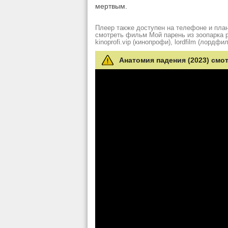
мертвым.
Плеер также доступен на телефоне и план
смотреть фильм Мой парень из зоопарка рез
kinoprofi.vip (кинопрофи), lordfilm (лордфил
Анатомия падения (2023) смо