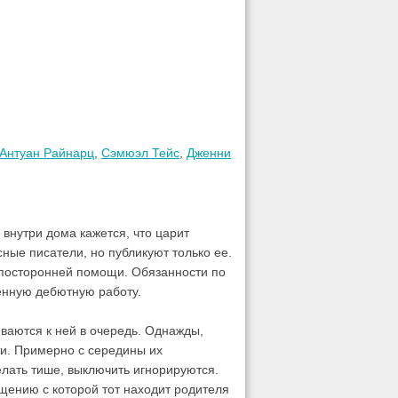
Антуан Райнарц
,
Сэмюэл Тейс
,
Дженни
внутри дома кажется, что царит
ные писатели, но публикуют только ее.
з посторонней помощи. Обязанности по
енную дебютную работу.
ваются к ней в очередь. Однажды,
ти. Примерно с середины их
елать тише, выключить игнорируются.
ащению с которой тот находит родителя