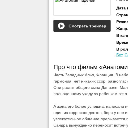
Дата
Стра
Режи
Смотреть трейлер
Жанр
В кач
Врем
В рол
Бет
,
С
Про что фильм «Анатом
Часть Западных Альп, Франция. В небо
гармония, нет никаких ссор, разногла
Они растят общего сына Даниэля. Маль
полноценному уходу за ребенком взял
А жена его более успешна, написала н
один из корреспондентов, беря у нее
увлекательное общение прерывается гр
Сандра вынужденно переносит встречу 