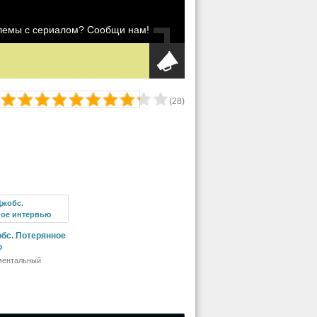
блемы с сериалом? Сообщи нам!
(
28
)
бс. Потерянное
ю
ментальный