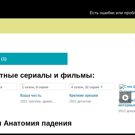
Есть ошибки или про
 (
1
)
атные сериалы и фильмы:
ия
1 сезон, 8 серия
4 сезон, 32 серия
Ваша честь
Крепкие орешки
Стив Джо
2021 триллер, драма,
2021 детектив
криминал
интервь
2012 доку
 Анатомия падения