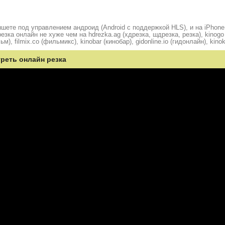
шете под управлением андроид (Android с поддержкой HLS), и на iPhone
ка онлайн не хуже чем на hdrezka.ag (хдрезка, шдрезка, резка), kinogo (
ьм), filmix.co (фильмикс), kinobar (кинобар), gidonline.io (гидонлайн), kino
треть онлайн резка