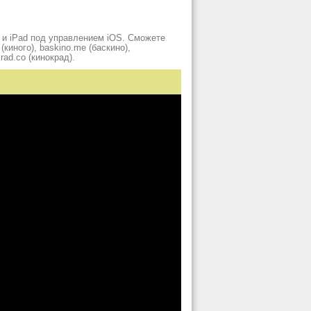
 и iPad под управлением iOS. Сможете
киного), baskino.me (баскино),
krad.сo (кинокрад).