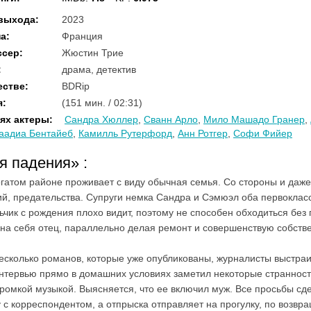
 выхода
:
2023
на
:
Франция
ссер
:
Жюстин Трие
:
драма, детектив
естве
:
BDRip
я
:
(151 мин. / 02:31)
ях актеры
:
Сандра Хюллер
,
Сванн Арло
,
Мило Машадо Гранер
,
аадиа Бентайеб
,
Камилль Рутерфорд
,
Анн Ротгер
,
Софи Фийер
ия падения»
:
гатом районе проживает с виду обычная семья. Со стороны и даже 
сий, предательства. Супруги немка Сандра и Сэмюэл оба первокласс
чик с рождения плохо видит, поэтому не способен обходиться бе
 на себя отец, параллельно делая ремонт и совершенствую собств
есколько романов, которые уже опубликованы, журналисты выстраи
 интервью прямо в домашних условиях заметил некоторые страннос
омкой музыкой. Выясняется, что ее включил муж. Все просьбы сд
с корреспондентом, а отпрыска отправляет на прогулку, по возвр