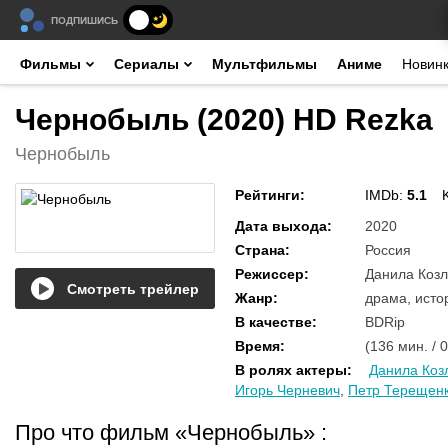
ПОДПИШИСЬ
Фильмы
Сериалы
Мультфильмы
Аниме
Новин
Чернобыль (2020) HD Rezka
Чернобыль
Рейтинги
:
IMDb:
5.1
Дата выхода
:
2020
Страна
:
Россия
Режиссер
:
Данила Козл
Смотреть трейлер
Жанр
:
драма, исто
В качестве
:
BDRip
Время
:
(136 мин. / 
В ролях актеры
:
Данила Коз
Игорь Черневич
,
Петр Терещен
Про что фильм «Чернобыль»
: