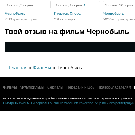
1 сезон, 5 серия
1 сезон, 1 серия
1 сезон, 12 серия
Чернобыль
Призрак Опера
Чернобыль
2019 драма, история
2017 комедия
2022 история, драма
детектив
Твой отзыв на
фильм Чернобыль
Главная
»
Фильмы
» Чернобыль
Фильмы
Мультфильмы
Сериалы
Передачи и шоу
Правообладателям
rezka.ac — мы лучшие в мире бесплатных онлайн фильмов и сериалов в хорошем H
Смотреть фильмы и сериалы онлайн в хорошем качестве 720p hd и без регистрации