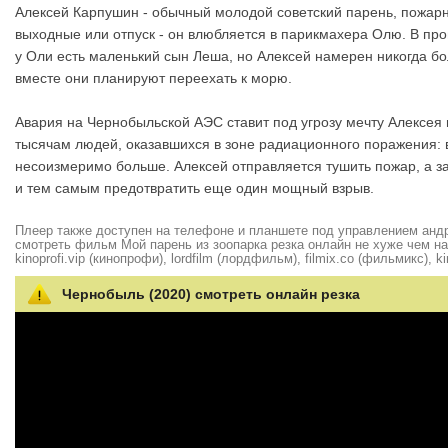
Алексей Карпушин - обычный молодой советский парень, пожарн
выходные или отпуск - он влюбляется в парикмахера Олю. В про
у Оли есть маленький сын Леша, но Алексей намерен никогда бол
вместе они планируют переехать к морю.
Авария на Чернобыльской АЭС ставит под угрозу мечту Алексея и 
тысячам людей, оказавшихся в зоне радиационного поражения: в
несоизмеримо больше. Алексей отправляется тушить пожар, а за
и тем самым предотвратить еще один мощный взрыв.
Плеер также доступен на телефоне и планшете под управлением андро
смотреть фильм Мой парень из зоопарка резка онлайн не хуже чем на hd
kinoprofi.vip (кинопрофи), lordfilm (лордфильм), filmix.co (фильмикс), ki
Чернобыль (2020) смотреть онлайн резка