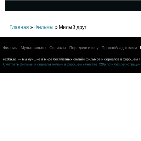
Главная
»
Фильмы
» Милый друг
Фильмы
Мультфильмы
Сериалы
Передачи и шоу
Правообладателям
rezka.ac — мы лучшие в мире бесплатных онлайн фильмов и сериалов в хорошем H
Смотреть фильмы и сериалы онлайн в хорошем качестве 720p hd и без регистрации