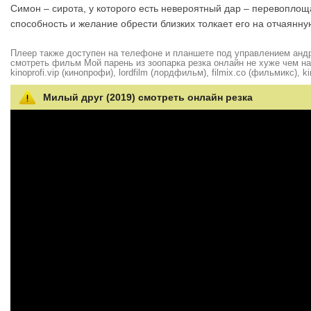
Симон – сирота, у которого есть невероятный дар – перевоплоща
способность и желание обрести близких толкает его на отчаянну
Плеер также доступен на телефоне и планшете под управлением андро
смотреть фильм Мой парень из зоопарка резка онлайн не хуже чем на hd
kinoprofi.vip (кинопрофи), lordfilm (лордфильм), filmix.co (фильмикс), ki
Милый друг (2019) смотреть онлайн резка