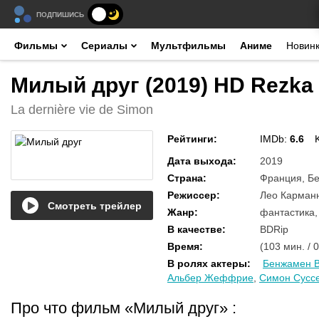
ПОДПИШИСЬ
Фильмы
Сериалы
Мультфильмы
Аниме
Новин
Милый друг (2019) HD Rezka
La dernière vie de Simon
Рейтинги
:
IMDb:
6.6
Дата выхода
:
2019
Страна
:
Франция, Бе
Режиссер
:
Лео Карман
Смотреть трейлер
Жанр
:
фантастика,
В качестве
:
BDRip
Время
:
(103 мин. / 
В ролях актеры
:
Бенжамен В
Альбер Жеффрие
,
Симон Сусс
Про что фильм «Милый друг»
: