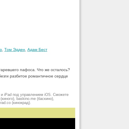
о
,
Том Эдден
,
Адам Бест
таревшего пафоса. Что же осталось?
ебезги разбитое романтичное сердце
 и iPad под управлением iOS. Сможете
киного), baskino.me (баскино),
krad.сo (кинокрад).