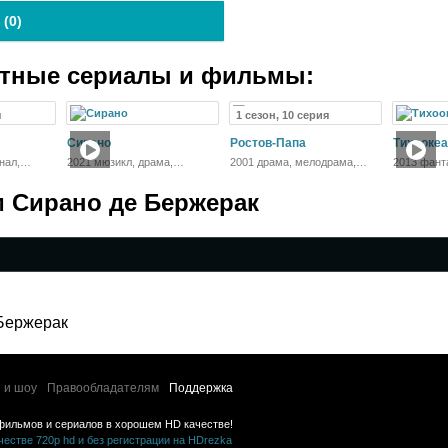
 (
0
)
атные сериалы и фильмы:
я
1 сезон, 10 серия
Сирано
Ростов-Папа
Тихоокеа
нал,
2021 мюзикл, драма,
2001 драма, мелодрама,
2013 фанта
мелодрама
комедия
приключен
 Сирано де Бержерак
Бержерак
 и шоу
Правообладателям
Поддержка
фильмов и сериалов в хорошем HD качестве!
стве 720p hd и без регистрации на HDrezka