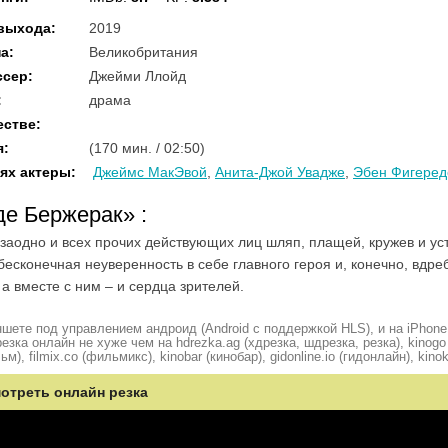
 выхода
:
2019
на
:
Великобритания
ссер
:
Джейми Ллойд
:
драма
естве
:
я
:
(170 мин. / 02:50)
ях актеры
:
Джеймс МакЭвой
,
Анита-Джой Увадже
,
Эбен Фигеред
де Бержерак»
:
заодно и всех прочих действующих лиц шляп, плащей, кружев и ус
бесконечная неуверенность в себе главного героя и, конечно, вдр
а вместе с ним – и сердца зрителей.
шете под управлением андроид (Android с поддержкой HLS), и на iPhone
ка онлайн не хуже чем на hdrezka.ag (хдрезка, шдрезка, резка), kinogo (
ьм), filmix.co (фильмикс), kinobar (кинобар), gidonline.io (гидонлайн), kino
мотреть онлайн резка