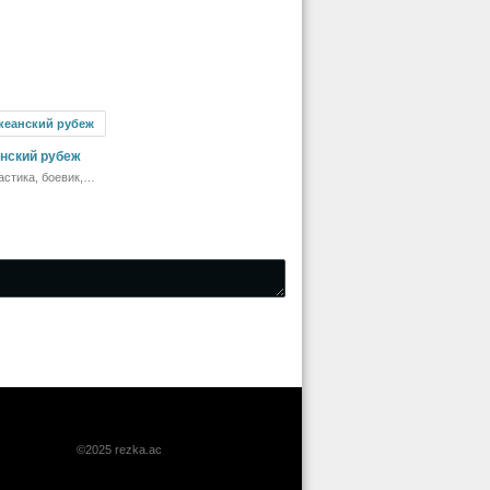
нский рубеж
стика, боевик,
ия
©2025 rezka.ac