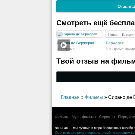
Отзывы
Смотреть ещё беспл
9 сезон, 11 сери
Сирано де Бержерак
Бержерак
2017 драма
1981 драма, крими
детектив
Твой отзыв на
фильм
Главная
»
Фильмы
» Сирано де 
Фильмы
Мультфильмы
Сериалы
Передачи
rezka.ac — мы лучшие в мире бесплатных онлайн 
Смотреть фильмы и сериалы онлайн в хорошем каче