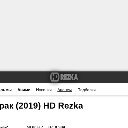
ильмы
Аниме
Новинки
Анонсы
Подборки
ак (2019) HD Rezka
нги
:
IMDb:
8.7
KP:
8.384