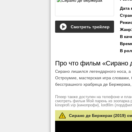
Дата
Стра
Режи
Смотреть трейлер
Жанр
В кач
Врем
В рол
Про что фильм «Сирано 
Сирано лишился легендарного носа, а 
Остроумие, мастерская игра словами, 
бесстрашного храбреца де Бержерака, 
Плеер также доступен на телефоне и план
смотреть фильм Мой парень из зоопарка рез
kinoprofi.vip (кинопрофи), lordfilm (лордфил
Сирано де Бержерак (2019) с