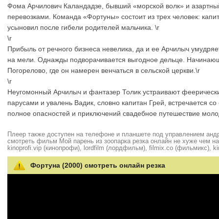
Фома Арчилович Каландадзе, бывший «морской волк» и азартный
перевозками. Команда «Фортуны» состоит из трех человек: капи
усыновил после гибели родителей мальчика. \r
\r
Прибыль от речного бизнеса невелика, да и ее Арчилыч умудряе
на мели. Однажды подворачивается выгодное дельце. Начинающи
Погорелово, где он намерен венчаться в сельской церкви.\r
\r
Неугомонный Арчилыч и фантазер Толик устраивают феерически
парусами и увалень Вадик, словно капитан Грей, встречается 
полное опасностей и приключений свадебное путешествие моло
Плеер также доступен на телефоне и планшете под управлением андро
смотреть фильм Мой парень из зоопарка резка онлайн не хуже чем на hd
kinoprofi.vip (кинопрофи), lordfilm (лордфильм), filmix.co (фильмикс), ki
Фортуна (2000) смотреть онлайн резка