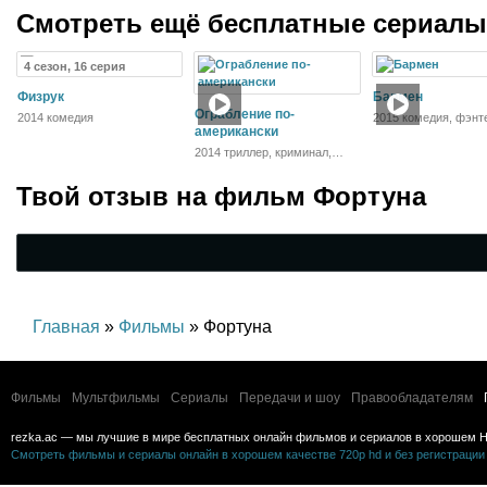
Смотреть ещё бесплатные сериал
4 сезон, 16 серия
Физрук
Бармен
Ограбление по-
2014 комедия
2015 комедия, фэнт
американски
2014 триллер, криминал,
драма, боевик
Твой отзыв на
фильм Фортуна
Главная
»
Фильмы
» Фортуна
Фильмы
Мультфильмы
Сериалы
Передачи и шоу
Правообладателям
rezka.ac — мы лучшие в мире бесплатных онлайн фильмов и сериалов в хорошем H
Смотреть фильмы и сериалы онлайн в хорошем качестве 720p hd и без регистрации