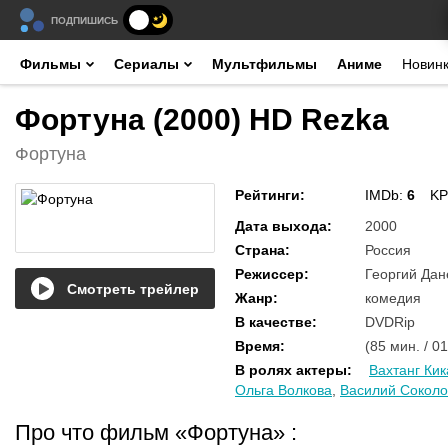
ПОДПИШИСЬ
Фильмы
Сериалы
Мультфильмы
Аниме
Новин
Фортуна (2000) HD Rezka
Фортуна
Рейтинги
:
IMDb:
6
KP
Дата выхода
:
2000
Страна
:
Россия
Режиссер
:
Георгий Дан
Смотреть трейлер
Жанр
:
комедия
В качестве
:
DVDRip
Время
:
(85 мин. / 01
В ролях актеры
:
Вахтанг Ки
Ольга Волкова
,
Василий Соколо
Про что фильм «Фортуна»
: