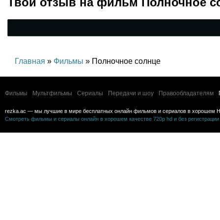
Твой отзыв на
фильм Полночное с
Главная
»
Фильмы
» Полночное солнце
Фильмы
Мультфильмы
Сериалы
Передачи и шоу
Правообладателям
rezka.ac — мы лучшие в мире бесплатных онлайн фильмов и сериалов в хорошем H
Смотреть фильмы и сериалы онлайн в хорошем качестве 720p hd и без регистрации