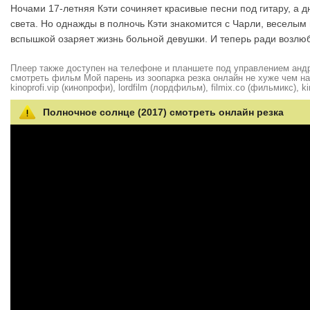
Ночами 17-летняя Кэти сочиняет красивые песни под гитару, а 
света. Но однажды в полночь Кэти знакомится с Чарли, веселым
вспышкой озаряет жизнь больной девушки. И теперь ради возлюбл
Плеер также доступен на телефоне и планшете под управлением андро
смотреть фильм Мой парень из зоопарка резка онлайн не хуже чем на hd
kinoprofi.vip (кинопрофи), lordfilm (лордфильм), filmix.co (фильмикс), ki
Полночное солнце (2017) смотреть онлайн резка