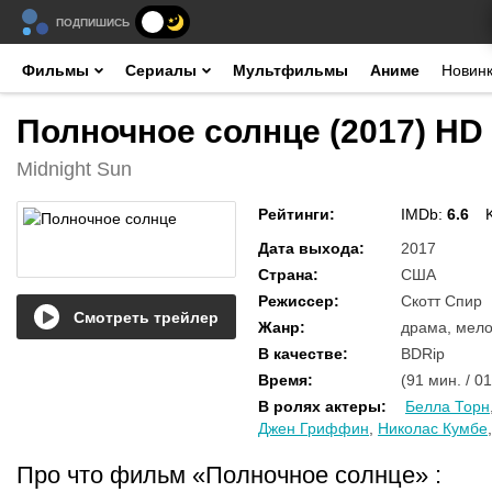
ПОДПИШИСЬ
Фильмы
Сериалы
Мультфильмы
Аниме
Новин
Полночное солнце (2017) HD
Midnight Sun
Рейтинги
:
IMDb:
6.6
Дата выхода
:
2017
Страна
:
США
Режиссер
:
Скотт Спир
Смотреть трейлер
Жанр
:
драма, мел
В качестве
:
BDRip
Время
:
(91 мин. / 01
В ролях актеры
:
Белла Торн
Джен Гриффин
,
Николас Кумбе
Про что фильм «Полночное солнце»
: