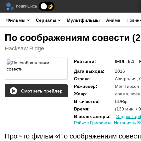
ПОДПИШИСЬ
Фильмы
Сериалы
Мультфильмы
Аниме
Новин
По соображениям совести (2
Hacksaw Ridge
Рейтинги
:
IMDb:
8.1
Дата выхода
:
2016
Страна
:
Австралия,
Режиссер
:
Мэл Гибсон
Смотреть трейлер
Жанр
:
драма, воен
В качестве
:
BDRip
Время
:
(139 мин. / 
В ролях актеры
:
Эндрю Гар
Рэйчел Гриффитс
,
Натаниэль Б
Про что фильм «По соображениям совес