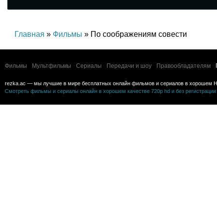
Главная
»
Фильмы
» По соображениям совести
Фильмы
Мультфильмы
Сериалы
Передачи и шоу
Правообладателям
rezka.ac — мы лучшие в мире бесплатных онлайн фильмов и сериалов в хорошем H
Смотреть фильмы и сериалы онлайн в хорошем качестве 720p hd и без регистрации