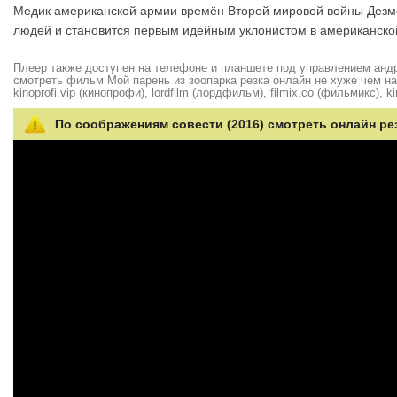
Медик американской армии времён Второй мировой войны Дезмон
людей и становится первым идейным уклонистом в американско
Плеер также доступен на телефоне и планшете под управлением андро
смотреть фильм Мой парень из зоопарка резка онлайн не хуже чем на hd
kinoprofi.vip (кинопрофи), lordfilm (лордфильм), filmix.co (фильмикс), ki
По соображениям совести (2016) смотреть онлайн ре