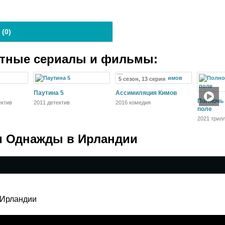
 (
0
)
атные сериалы и фильмы:
5 сезон, 13 серия
Паутина 5
Ассимиляция Кимов
Полночь 
ектив
2011 детектив
2016 комедия
поле
2021 трилл
криминал
 Однажды в Ирландии
 Ирландии