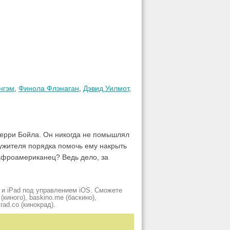
нгэм
,
Финола Флэнаган
,
Дэвид Уилмот
,
жерри Бойла. Он никогда не помышлял
лужителя порядка помочь ему накрыть
афроамериканец? Ведь дело, за
 и iPad под управлением iOS. Сможете
киного), baskino.me (баскино),
krad.сo (кинокрад).