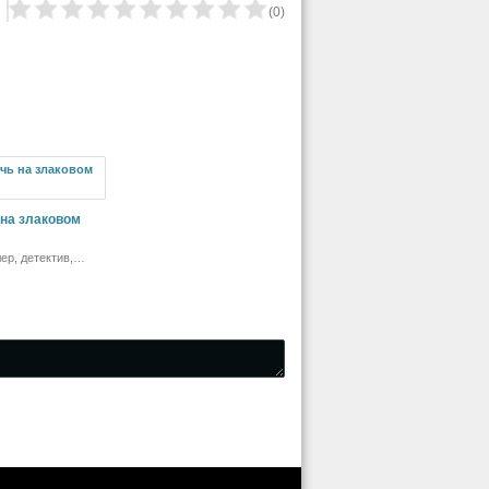
(
0
)
на злаковом
ер, детектив,