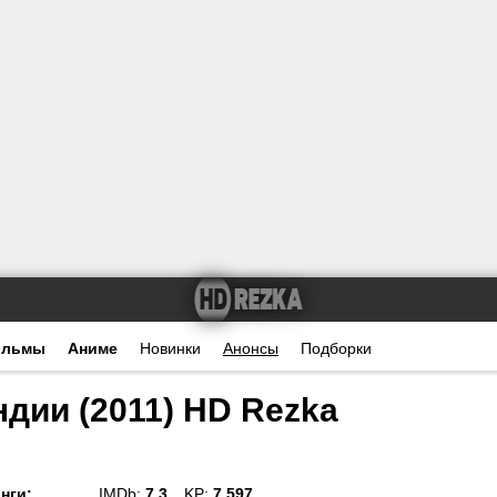
ильмы
Аниме
Новинки
Анонсы
Подборки
дии (2011) HD Rezka
нги
:
IMDb:
7.3
KP:
7.597