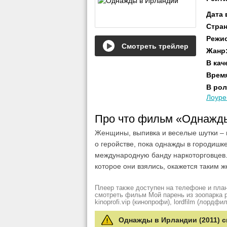
Дата
Стра
Режи
Смотреть трейлер
Жанр
В кач
Врем
В рол
Лоуре
Про что фильм «Однажд
Женщины, выпивка и веселые шутки – 
о геройстве, пока однажды в городишк
международную банду наркоторговцев.
которое они взялись, окажется таким ж
Плеер также доступен на телефоне и план
смотреть фильм Мой парень из зоопарка рез
kinoprofi.vip (кинопрофи), lordfilm (лордфил
Однажды в Ирландии (2011) с