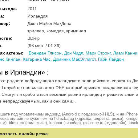
 выхода
:
2011
на
:
Ирландия
ссер
:
Джон Майкл МакДона
:
триллер, комедия, криминал
естве
:
BDRip
я
:
(96 мин. / 01:36)
ях актеры
:
Брендан Глисон
,
Дон Чидл
,
Марк Стронг
,
Лиам Канни
нс Кинлан
,
Катарина Час
,
Доминик МакЭллигот
,
Гари Лайдон
ы в Ирландии»
:
вот радости добродушного ирландского полицейского, сержанта Д
е Голуэй не появился агент ФБР, который призвал незадачливого с
 Смогут ли сработаться веселый рыжий ирландец и решительный 
е непредсказуемым, как и они сами...
шете под управлением андроид (Android с поддержкой HLS), и на iPhone
ка онлайн не хуже чем на hdrezka.ag (хдрезка, шдрезка, резка), kinogo (
ьм), filmix.co (фильмикс), kinobar (кинобар), gidonline.io (гидонлайн), kino
мотреть онлайн резка