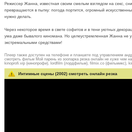
Режиссер Жанна, известная своим смелым взглядом на секс, сн
превращаются в пытку: погода портится, огромный искусственный 
нужно делать.
Через некоторое время в свете софитов и в тени уютных декора
ума даже бывалого киномана. Но целеустремленная Жанна не у
экстремальными средствами!
Плеер также доступен на телефоне и планшете под управлением андро
смотреть фильм Мой парень из зоопарка резка онлайн не хуже чем на hd
kinoprofi.vip (кинопрофи), lordfilm (лордфильм), filmix.co (фильмикс), ki
Интимные сцены (2002) смотреть онлайн резка