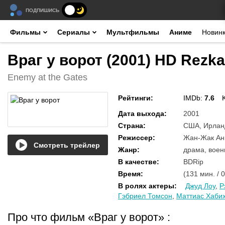
ПОДПИШИСЬ
Фильмы
Сериалы
Мультфильмы
Аниме
Новин
Враг у ворот (2001) HD Rezka
Enemy at the Gates
Рейтинги
:
IMDb:
7.6
Дата выхода
:
2001
Страна
:
США, Ирлан
Режиссер
:
Жан-Жак Ан
Смотреть трейлер
Жанр
:
драма, воен
В качестве
:
BDRip
Время
:
(131 мин. / 
В ролях актеры
:
Джуд Лоу
,
Р
Гэбриел Томсон
,
Маттиас Хаби
Про что фильм «Враг у ворот»
: