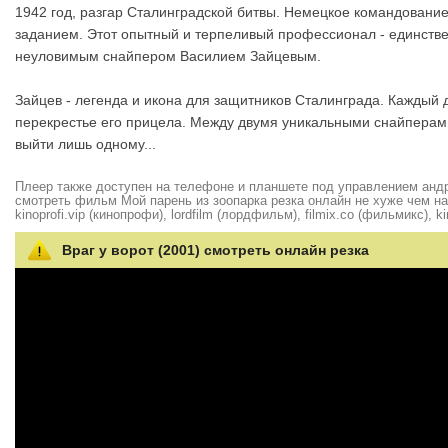
1942 год, разгар Сталинградской битвы. Немецкое командование
заданием. Этот опытный и терпеливый профессионал - единствен
неуловимым снайпером Василием Зайцевым.
Зайцев - легенда и икона для защитников Сталинграда. Каждый 
перекрестье его прицела. Между двумя уникальными снайперами
выйти лишь одному...
Плеер также доступен на телефоне и планшете под управлением андро
смотреть фильм Мой парень из зоопарка резка онлайн не хуже чем на hd
kinoprofi.vip (кинопрофи), lordfilm (лордфильм), filmix.co (фильмикс), ki
Враг у ворот (2001) смотреть онлайн резка