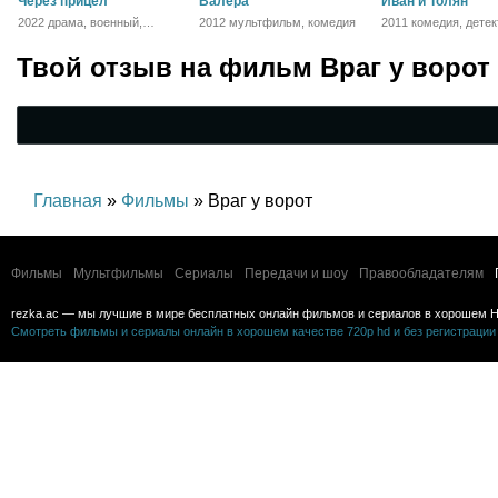
Через прицел
Валера
Иван и Толян
2022 драма, военный,
2012 мультфильм, комедия
2011 комедия, детек
история
Твой отзыв на
фильм Враг у ворот
Главная
»
Фильмы
» Враг у ворот
Фильмы
Мультфильмы
Сериалы
Передачи и шоу
Правообладателям
rezka.ac — мы лучшие в мире бесплатных онлайн фильмов и сериалов в хорошем H
Смотреть фильмы и сериалы онлайн в хорошем качестве 720p hd и без регистрации