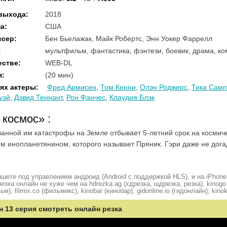
 выхода
:
2018
на
:
США
ссер
:
Бен Бьелажак, Майк Робертс, Энн Уокер Фаррелл
:
мультфильм, фантастика, фэнтези, боевик, драма, к
естве
:
WEB-DL
я
:
(20 мин)
ях актеры
:
Фред Армисен
,
Том Кенни
,
Олэн Роджерс
,
Тика Самп
уэй
,
Дэвид Теннант
,
Рон Фанчес
,
Клаудия Блэк
й космос»
:
ванной им катастрофы на Земле отбывает 5-летний срок на космич
ым инопланетянином, которого называет Пряник. Гэри даже не дога
шете под управлением андроид (Android с поддержкой HLS), и на iPhone
ка онлайн не хуже чем на hdrezka.ag (хдрезка, шдрезка, резка), kinogo (
ьм), filmix.co (фильмикс), kinobar (кинобар), gidonline.io (гидонлайн), kino
н 13 серия смотреть онлайн резка