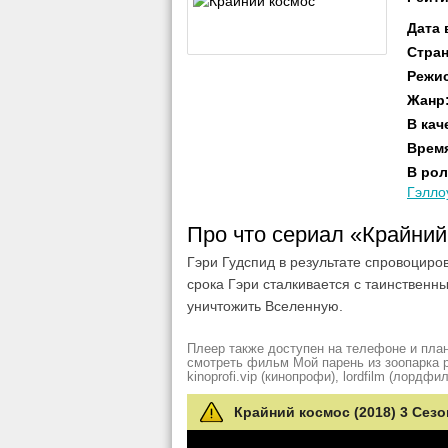
Дата
Стра
Режи
Жанр
В кач
Врем
В рол
Гэлло
Про что сериал «Крайни
Гэри Гудспид в результате спровоциро
срока Гэри сталкивается с таинственн
уничтожить Вселенную.
Плеер также доступен на телефоне и план
смотреть фильм Мой парень из зоопарка рез
kinoprofi.vip (кинопрофи), lordfilm (лордфил
Крайний космос (2018) 3 Сезо