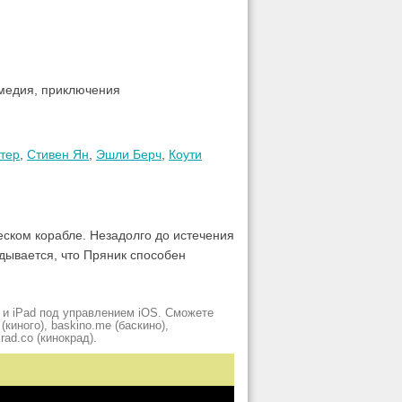
омедия, приключения
тер
,
Стивен Ян
,
Эшли Берч
,
Коути
еском корабле. Незадолго до истечения
дывается, что Пряник способен
 и iPad под управлением iOS. Сможете
киного), baskino.me (баскино),
krad.сo (кинокрад).