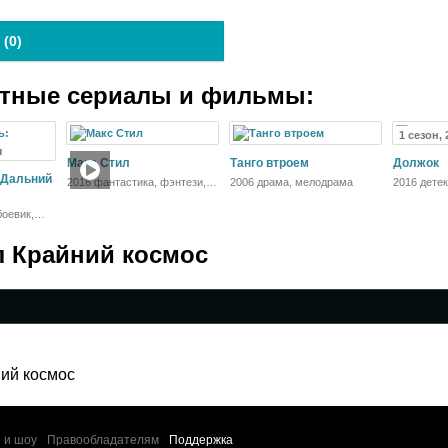
 (
0
)
атные сериалы и фильмы:
1 сезон, 
я
Макс Стил
Танго втроем
Должок
 Дальний
2016 фантастика, фэнтези,
2006 драма, мелодрама
2016 дете
боевик, приключения
боевик,
ия
л Крайний космос
ий космос
 и шоу
Правообладателям
Поддержка