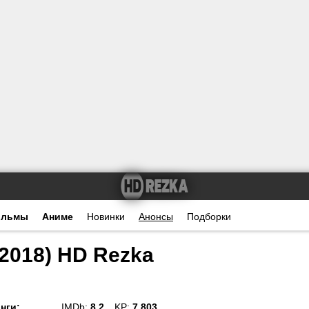
ильмы
Аниме
Новинки
Анонсы
Подборки
2018) HD Rezka
нги
:
IMDb:
8.2
KP:
7.803