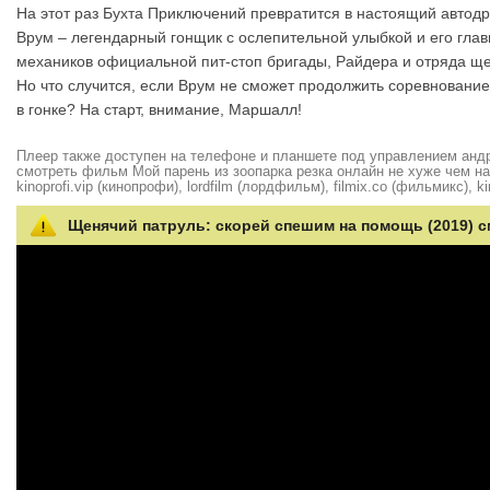
На этот раз Бухта Приключений превратится в настоящий автодр
Врум – легендарный гонщик с ослепительной улыбкой и его гла
механиков официальной пит-стоп бригады, Райдера и отряда ще
Но что случится, если Врум не сможет продолжить соревновани
в гонке? На старт, внимание, Маршалл!
Плеер также доступен на телефоне и планшете под управлением андро
смотреть фильм Мой парень из зоопарка резка онлайн не хуже чем на hd
kinoprofi.vip (кинопрофи), lordfilm (лордфильм), filmix.co (фильмикс), ki
Щенячий патруль: скорей спешим на помощь (2019) с