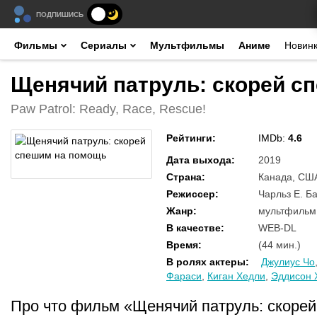
ПОДПИШИСЬ
Фильмы
Сериалы
Мультфильмы
Аниме
Новин
Щенячий патруль: скорей сп
Paw Patrol: Ready, Race, Rescue!
Рейтинги
:
IMDb:
4.6
Дата выхода
:
2019
Страна
:
Канада, СШ
Режиссер
:
Чарльз Е. Б
Жанр
:
мультфильм,
В качестве
:
WEB-DL
Время
:
(44 мин.)
В ролях актеры
:
Джулиус Чо
Фараси
,
Киган Хедли
,
Эддисон 
Про что фильм «Щенячий патруль: скоре