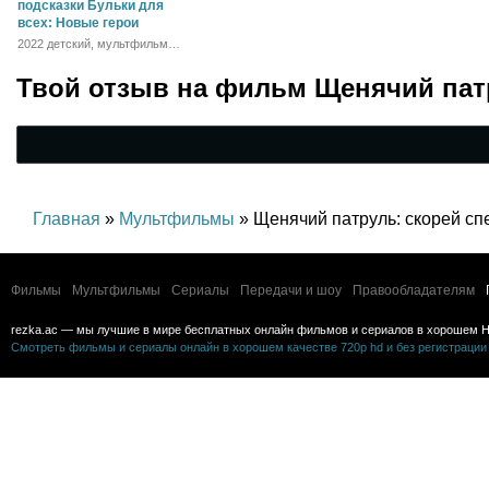
спорт, детский
подсказки Бульки для
всех: Новые герои
2022 детский, мультфильм,
семейный
Твой отзыв на
фильм Щенячий пат
Главная
»
Мультфильмы
» Щенячий патруль: скорей с
Фильмы
Мультфильмы
Сериалы
Передачи и шоу
Правообладателям
rezka.ac — мы лучшие в мире бесплатных онлайн фильмов и сериалов в хорошем H
Смотреть фильмы и сериалы онлайн в хорошем качестве 720p hd и без регистрации