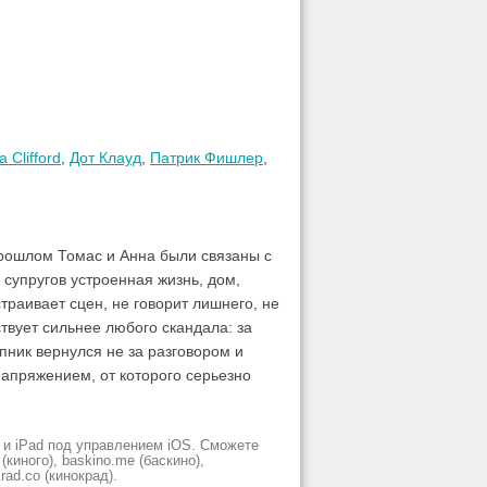
 Clifford
,
Дот Клауд
,
Патрик Фишлер
,
прошлом Томас и Анна были связаны с
супругов устроенная жизнь, дом,
траивает сцен, не говорит лишнего, не
ствует сильнее любого скандала: за
пник вернулся не за разговором и
напряжением, от которого серьезно
 и iPad под управлением iOS. Сможете
киного), baskino.me (баскино),
krad.сo (кинокрад).