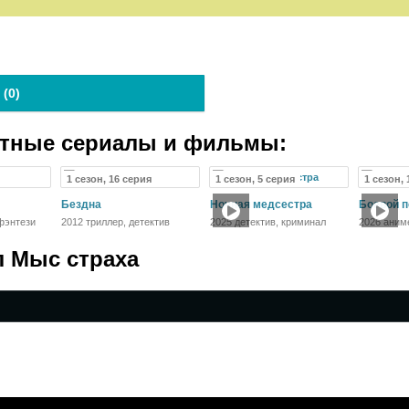
 (
0
)
атные сериалы и фильмы:
1 сезон, 16 серия
1 сезон, 5 серия
1 сезон,
Бездна
Ночная медсестра
Боевой п
фэнтези
2012 триллер, детектив
2025 детектив, криминал
2026 аним
фэнтези, 
л Мыс страха