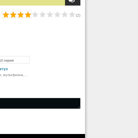
(
2
)
 12 серия
етух
е, мультфильм,
боевик, комедия