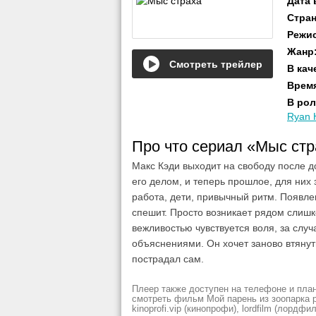
Дата
Стра
Режи
Жанр
Смотреть трейлер
В кач
Врем
В рол
Ryan 
Про что сериал «Мыс ст
Макс Кэди выходит на свободу после д
его делом, и теперь прошлое, для них
работа, дети, привычный ритм. Появлен
спешит. Просто возникает рядом слишко
вежливостью чувствуется воля, за случ
объяснениями. Он хочет заново втянут
пострадал сам.
Плеер также доступен на телефоне и план
смотреть фильм Мой парень из зоопарка рез
kinoprofi.vip (кинопрофи), lordfilm (лордфил