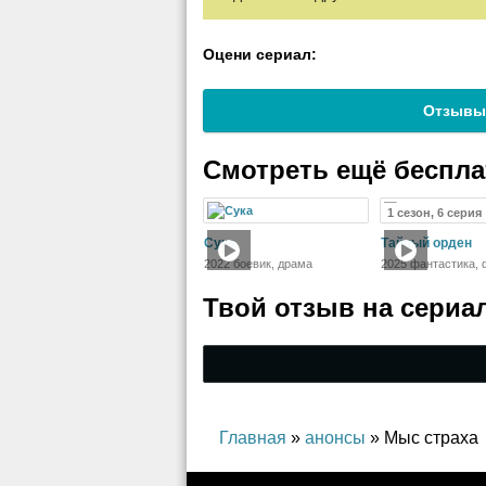
Оцени сериал:
Отзывы
Смотреть ещё беспл
1 сезон, 6 серия
Сука
Тайный орден
2022 боевик, драма
2025 фантастика, 
Твой отзыв на
сериа
Главная
»
анонсы
» Мыс страха