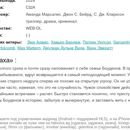
 выхода
:
2026
на
:
США
ссер
:
Аманда Марсалис, Джон С. Бейрд, С. Дж. Кларксон
:
триллер, драма, криминал
естве
:
WEB-DL
я
:
(-)
ях актеры
:
Эми Адамс
,
Хавьер Бардем
,
Патрик Уилсон
,
Samantha
Holcomb
,
Max Mattern
,
Джулиан Дульче Вида
,
Винн Эверетт
раха»
:
олгого срока и почти сразу напоминает о себе семье Боуденов. В 
 забывшееся, вдруг возвращается в самый неподходящий момент. У 
ие старого недруга сперва не похоже на открытую угрозу. Он не ус
м часто, намекая, что это не случайность. Чужое спокойствие дей
айными встречами – расчет. Быстро становится понятно, что престу
ь Боуденов в историю, забытую и вычеркнутую, и заставить жить с 
шете под управлением андроид (Android с поддержкой HLS), и на iPhone
ка онлайн не хуже чем на hdrezka.ag (хдрезка, шдрезка, резка), kinogo (
ьм), filmix.co (фильмикс), kinobar (кинобар), gidonline.io (гидонлайн), kino